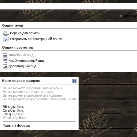
«
Предыду
Опции темы
Версия для печати
Отправить по электронной почте
Опции просмотра
Линейный вид
Комбинированный вид
Древовидный вид
Ваши права в разделе
Вы
не можете
создавать новые темы
Вы
не можете
отвечать в темах
Вы
не можете
прикреплять вложения
Вы
не можете
редактировать свои сообщения
BB коды
Вкл.
Смайлы
Вкл.
[IMG]
код
Вкл.
HTML код
Вкл.
Правила форума