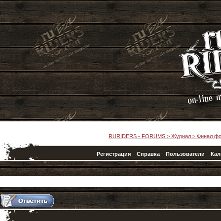
RURIDERS - FORUMS
>
Журнал
>
Финал фо
Регистрация
Справка
Пользователи
Кал