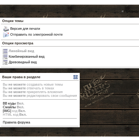
«
Предыду
Опции темы
Версия для печати
Отправить по электронной почте
Опции просмотра
Линейный вид
Комбинированный вид
Древовидный вид
Ваши права в разделе
Вы
не можете
создавать новые темы
Вы
не можете
отвечать в темах
Вы
не можете
прикреплять вложения
Вы
не можете
редактировать свои сообщения
BB коды
Вкл.
Смайлы
Вкл.
[IMG]
код
Вкл.
HTML код
Вкл.
Правила форума