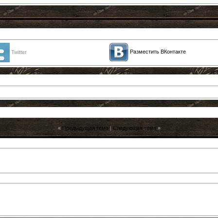
Разместить ВКонтакте
Twitter
«
Предыдущая тема
|
Следующая тема
»