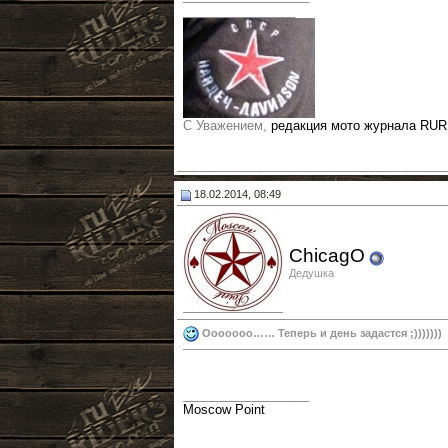
________________
С Уважением,
редакция мото журнала RU
18.02.2014, 08:49
ChicagO
Дедушка
Ооооооо…… Теперь и день задастся ;)))))))
__________________
Moscow Point