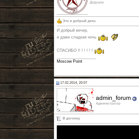
Дедушка
Это и добрый день
И добрый вечер,
и даже сладкая ночь
СПАСИБО !! ! ! ! ! !
__________________
Moscow Point
17.02.2014, 20:07
admin_forum
Администратор
В догонку