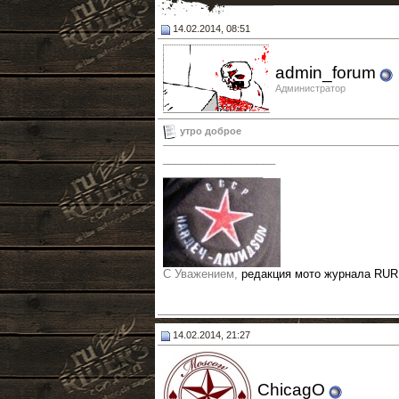
14.02.2014, 08:51
admin_forum
Администратор
утро доброе
__________________
________________
С Уважением,
редакция мото журнала RU
14.02.2014, 21:27
ChicagO