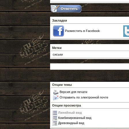
Закладки
Разместить в Facebook
Метки
сиськи
Опции темы
Версия для печати
Отправить по электронной почте
Опции просмотра
Линейный вид
Комбинированный вид
Древовидный вид