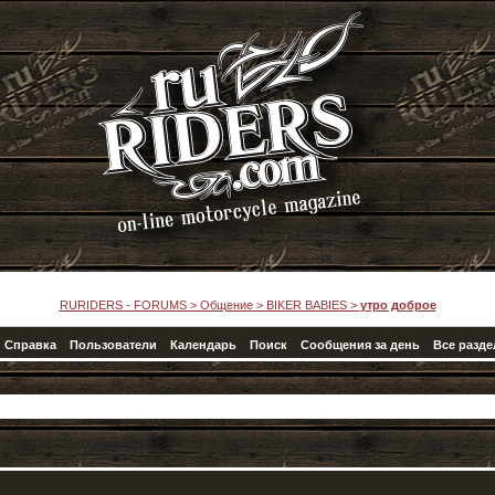
RURIDERS - FORUMS
>
Общение
>
BIKER BABIES
>
утро доброе
Справка
Пользователи
Календарь
Поиск
Сообщения за день
Все разд