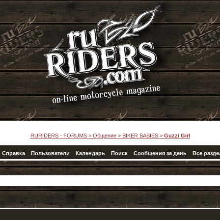
RURIDERS - FORUMS
>
Общение
>
BIKER BABIES
>
Guzzi Girl
Справка
Пользователи
Календарь
Поиск
Сообщения за день
Все разд