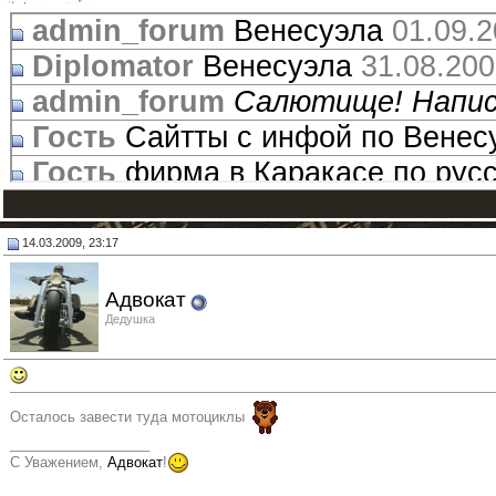
admin_forum
Венесуэла
01.09.2
Diplomator
Венесуэла
31.08.20
admin_forum
Салютище! Написа
Гость
Сайтты с инфой по Венес
Гость
фирма в Каракасе по рус
admin_forum
Спасибо тебе до
Diplomator
Админ-джан! Глянь
14.03.2009, 23:17
admin_forum
Зарядил две 
Адвокат
Diplomator
iiii а им должн
Дедушка
Гость
Вебмастеру этог
admin_forum
Неделю ж
admin_forum
http://
Осталось завести туда мотоциклы
__________________
22:43
С Уважением,
Адвокат
!
admin_forum
http:/