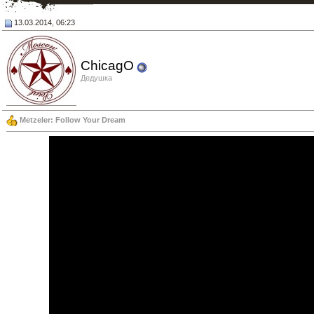
13.03.2014, 06:23
ChicagO
Дедушка
Metzeler: Follow Your Dream