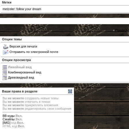
Метки
metzeler: follow your dream
«
Предыду
Опции темы
Версия для печати
Отправить по электронной почте
Опции просмотра
Линейный вид
Комбинированный вид
Древовидный вид
Ваши права в разделе
Вы
не можете
создавать новые темы
Вы
не можете
отвечать в темах
Вы
не можете
прикреплять вложения
Вы
не можете
редактировать свои сообщения
BB коды
Вкл.
Смайлы
Вкл.
[IMG]
код
Вкл.
HTML код
Вкл.