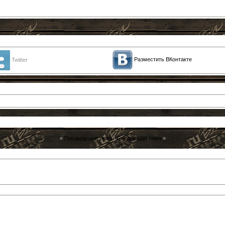
Разместить ВКонтакте
Twitter
«
Предыдущая тема
|
Следующая тема
»