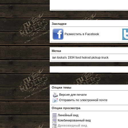
Закладки
Разместить в Facebook
Метки
ian loska's 1934 ford hotrod pickup truck
Опции темы
Версия для печати
Отправить по электронной почте
Опции просмотра
Линейный вид
Комбинированный вид
Древовидный вид