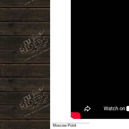
__________________
Moscow Point