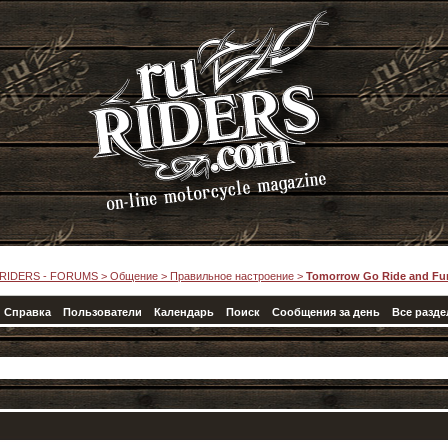
RIDERS - FORUMS
>
Общение
>
Правильное настроение
>
Tomorrow Go Ride and Fun
Справка
Пользователи
Календарь
Поиск
Сообщения за день
Все разд