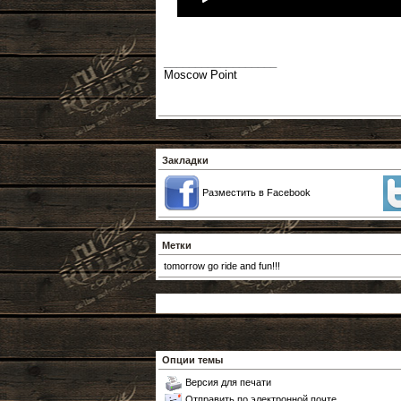
__________________
Moscow Point
Закладки
Разместить в Facebook
Метки
tomorrow go ride and fun!!!
Опции темы
Версия для печати
Отправить по электронной почте