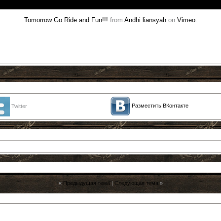
Tomorrow Go Ride and Fun!!!
from
Andhi liansyah
on
Vimeo
.
Разместить ВКонтакте
Twitter
«
Предыдущая тема
|
Следующая тема
»