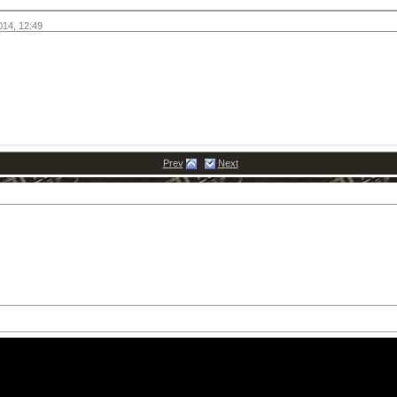
014,
12:49
Prev
Next