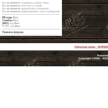
Вы
не можете
создавать новые темы
Вы
не можете
отвечать в темах
Вы
не можете
прикреплять вложения
Вы
не можете
редактировать свои сообщения
BB коды
Вкл.
Смайлы
Вкл.
[IMG]
код
Вкл.
HTML код
Вкл.
Правила форума
Обратная связь
-
RURID
Powered 
Copyright ©2000 - 2015