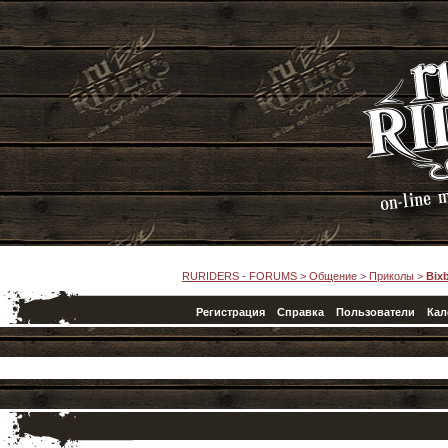
RURIDERS - FORUMS
>
Общение
>
Приколы
>
Bix
Регистрация
Справка
Пользователи
Кал