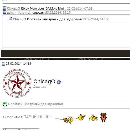
ChicagO
Bixby Moto does BA Moto Mini...
21.02.2014,
07:31
admin_forum
:)) оторвы
23.02.2014,
13:13
ChicagO
Сложнейшие трюки для здоровья
23.02.2014,
14:13
23.02.2014, 14:13
ChicagO
Дедушка
Сложнейшие трюки для здоровья
выполняют ПАРНИ ! !! ! !! !!
__________________