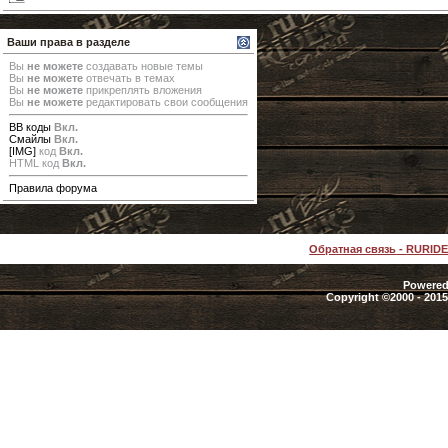
Ваши права в разделе
Вы
не можете
создавать новые темы
Вы
не можете
отвечать в темах
Вы
не можете
прикреплять вложения
Вы
не можете
редактировать свои сообщения
BB коды
Вкл.
Смайлы
Вкл.
[IMG]
код
Вкл.
HTML код
Вкл.
Правила форума
Обратная связь
-
RURID
Powered 
Copyright ©2000 - 2015