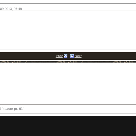
09.2013,
07:49
Prev
Next
teaser pt. 01"