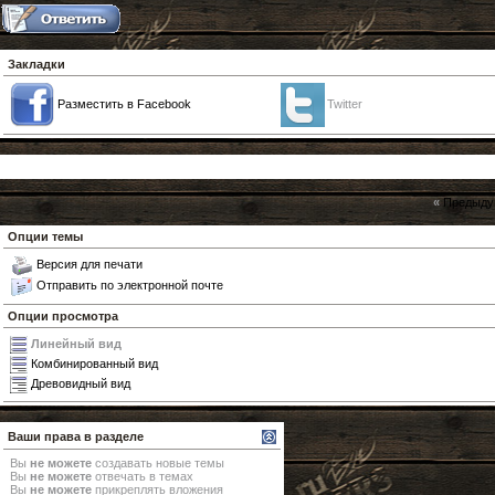
Закладки
Разместить в Facebook
Twitter
«
Предыду
Опции темы
Версия для печати
Отправить по электронной почте
Опции просмотра
Линейный вид
Комбинированный вид
Древовидный вид
Ваши права в разделе
Вы
не можете
создавать новые темы
Вы
не можете
отвечать в темах
Вы
не можете
прикреплять вложения