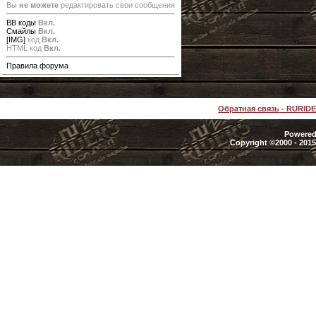
Вы
не можете
редактировать свои сообщения
BB коды
Вкл.
Смайлы
Вкл.
[IMG]
код
Вкл.
HTML код
Вкл.
Правила форума
Обратная связь
-
RURID
Powered 
Copyright ©2000 - 2015