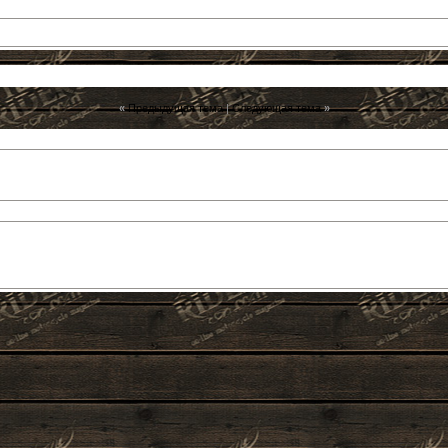
«
Предыдущая тема
|
Следующая тема
»