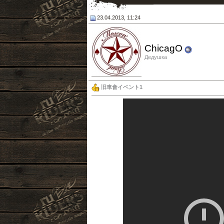
23.04.2013, 11:24
ChicagO
Дедушка
旧車會イベント1