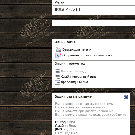
Метки
旧車會イベント1
Опции темы
Версия для печати
Отправить по электронной почте
Опции просмотра
Линейный вид
Комбинированный вид
Древовидный вид
Ваши права в разделе
Вы
не можете
создавать новые темы
Вы
не можете
отвечать в темах
Вы
не можете
прикреплять вложения
Вы
не можете
редактировать свои сообщения
BB коды
Вкл.
Смайлы
Вкл.
[IMG]
код
Вкл.
HTML код
Вкл.