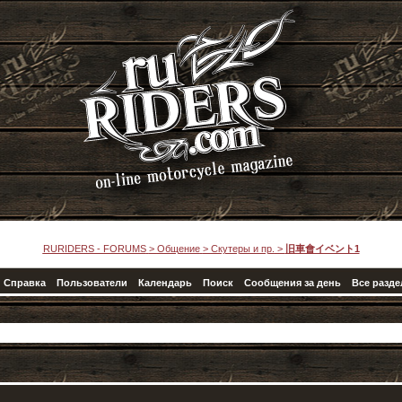
RURIDERS - FORUMS
>
Общение
>
Скутеры и пр.
>
旧車會イベント1
Справка
Пользователи
Календарь
Поиск
Сообщения за день
Все разд