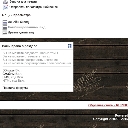
Версия для печати
Отправить по электронной почте
Опции просмотра
Линейный вид
Комбинированный вид
Древовидный вид
Ваши права в разделе
Вы
не можете
создавать новые темы
Вы
не можете
отвечать в темах
Вы
не можете
прикреплять вложения
Вы
не можете
редактировать свои сообщения
BB коды
Вкл.
Смайлы
Вкл.
[IMG]
код
Вкл.
HTML код
Вкл.
Правила форума
Обратная связь
-
RURID
Powered 
Copyright ©2000 - 2015