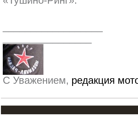
«Тушино-Ринг».
__________________
________________
С Уважением,
редакция мо