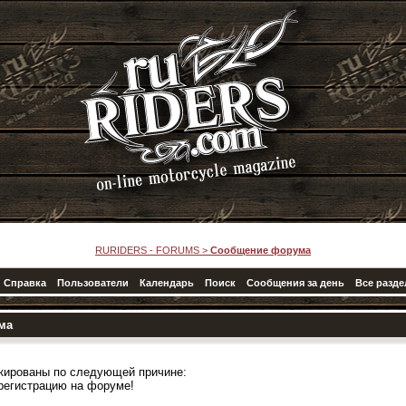
RURIDERS - FORUMS
>
Сообщение форума
Справка
Пользователи
Календарь
Поиск
Сообщения за день
Все разд
ма
кированы по следующей причине:
регистрацию на форуме!