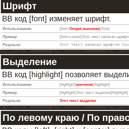
Шрифт
BB код [font] изменяет шрифт.
Использование
[font=
Опция
]
значение
[/font]
Пример
[font=courier]Этот текст написан шрифто
Результат
Этот текст написан шрифтом Cou
Выделение
BB код [highlight] позволяет выдел
Использование
[highlight]
значение
[/highlight]
Пример
[highlight]Этот текст выделен[/highlight]
Результат
Этот текст выделен
По левому краю / По право