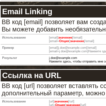
Email Linking
BB код [email] позволяет вам созд
Вы можете добавить необязательн
Использование
[email]
значение
[/email]
[email=
Опция
]
значение
[/email]
Пример
[email]
j.doe@example.com
[/email]
[
email=j.doe@example.com
]Нажмите зде
Результат
j.doe@example.com
Нажмите здесь, чтобы отправить мне 
Ссылка на URL
BB код [url] позволяет вставлять
дополнительный параметр, можно 
Использование
[url]
значение
[/url]
[url=
Опция
]
значение
[/url]