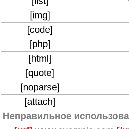
[list]
[img]
[code]
[php]
[html]
[quote]
[noparse]
[attach]
Неправильное использова