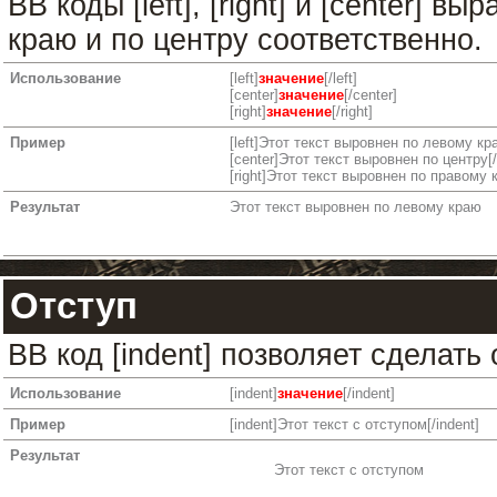
BB коды [left], [right] и [center] 
краю и по центру соответственно.
Использование
[left]
значение
[/left]
[center]
значение
[/center]
[right]
значение
[/right]
Пример
[left]Этот текст выровнен по левому краю
[center]Этот текст выровнен по центру[/
[right]Этот текст выровнен по правому к
Результат
Этот текст выровнен по левому краю
Отступ
BB код [indent] позволяет сделать 
Использование
[indent]
значение
[/indent]
Пример
[indent]Этот текст с отступом[/indent]
Результат
Этот текст с отступом