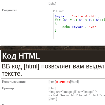
}
[/php]
Результат
PHP код:
$myvar
=
'Hello World!'
;
for (
$i
=
0
;
$i
<
10
;
$i
++
{
echo
$myvar
.
"\n"
;
}
Код HTML
BB код [html] позволяет вам выд
тексте.
Использование
[html]
значение
[/html]
Пример
[html]
<img src="image.gif" alt="image" />
<a href="testing.html" target="_blank">T
[/html]