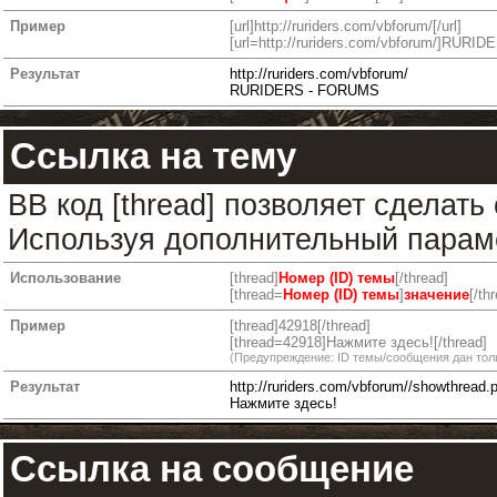
Пример
[url]http://ruriders.com/vbforum/[/url]
[url=http://ruriders.com/vbforum/]RURID
Результат
http://ruriders.com/vbforum/
RURIDERS - FORUMS
Ссылка на тему
BB код [thread] позволяет сделать
Используя дополнительный параме
Использование
[thread]
Номер (ID) темы
[/thread]
[thread=
Номер (ID) темы
]
значение
[/th
Пример
[thread]42918[/thread]
[thread=42918]Нажмите здесь![/thread]
(Предупреждение: ID темы/сообщения дан тол
Результат
http://ruriders.com/vbforum//showthread
Нажмите здесь!
Ссылка на сообщение