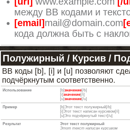
[url]
www.example.com
[/u
между BB кодами и тексто
[email]
mail@domain.com
[
кода должна быть с накло
Полужирный / Курсив / П
BB коды [b], [i] и [u] позволяют 
подчёркнутым соответственно.
Использование
[b]
значение
[/b]
[i]
значение
[/i]
[u]
значение
[/u]
Пример
[b]Этот текст полужирный[/b]
[i]Этот текст написан курсивом[/i]
[u]Это подчёркнутый текст[/u]
Результат
Этот текст полужирный
Этот текст написан курсивом