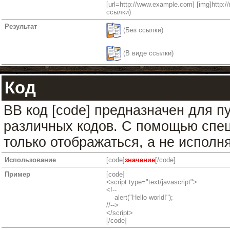
[url=http://www.example.com] [img]http://
ссылки)
Результат
(Без ссылки)
(В виде ссылки)
Код
BB код [code] предназначен для 
различных кодов. С помощью спец
только отображаться, а не исполн
Использование
[code]
значение
[/code]
Пример
[code]
<script type="text/javascript">
<!--
alert("Hello world!");
//-->
</script>
[/code]