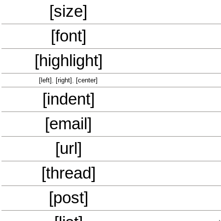
[size]
[font]
[highlight]
[left]
,
[right]
,
[center]
[indent]
[email]
[url]
[thread]
[post]