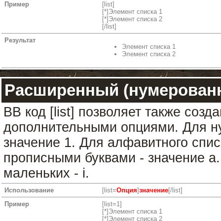
Пример
[list]
[*]Элемент списка 1
[*]Элемент списка 2
[/list]
Результат
Элемент списка 1
Элемент списка 2
Расширенный (нумерован
BB код [list] позволяет также соз
дополнительными опциями. Для н
значение 1. Для алфавитного спис
прописными буквами - значение а.
маленьких - i.
Использование
[list=
Опция
]
значение
[/list]
Пример
[list=1]
[*]Элемент списка 1
[*]Элемент списка 2