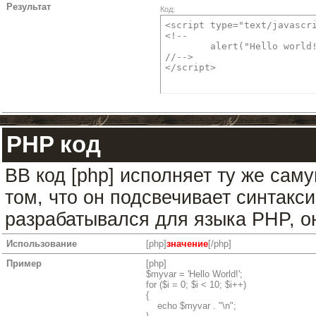
Результат
Код:
<script type="text/javascri
<!--

	alert("Hello world!");

//-->

</script>
PHP код
BB код [php] исполняет ту же саму
том, что он подсвечивает синтакси
разрабатывался для языка PHP, он
Использование
[php]
значение
[/php]
Пример
[php]
$myvar = 'Hello World!';
for ($
i = 0; $i < 10; $i++)
{
echo $myvar . "\n";