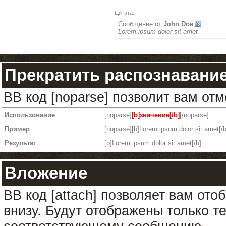
Цитата:
Сообщение от
John Doe
Lorem ipsum dolor sit amet
Прекратить распознавани
BB код [noparse] позволит вам от
Использование
[noparse]
[b]значение[/b]
[/noparse]
Пример
[noparse][b]Lorem ipsum dolor sit amet[/b
Результат
[b]Lorem ipsum dolor sit amet[/b]
Вложение
BB код [attach] позволяет вам от
внизу. Будут отображены только т