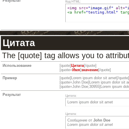
Результат
Код HTML:
<img src=
"image.gif"
 alt=
"
<a href=
"testing.html"
 tar
Цитата
The [quote] tag allows you to attrib
Использование
[quote]
Цитата
[/quote]
[quote=
Имя
]
значение
[/quote]
Пример
[quote]Lorem ipsum dolor sit amet[/quote
[quote=John Doe]Lorem ipsum dolor sit a
[quote=John Doe;30955]Lorem ipsum dolor
Результат
Цитата:
Lorem ipsum dolor sit amet
Цитата:
Сообщение от
John Doe
Lorem ipsum dolor sit amet