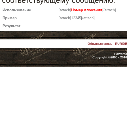
соответствующему сообщению.
Использование
[attach]
Номер вложения
[/attach]
Пример
[attach]12345[/attach]
Результат
Обратная связь
-
RURID
Powered 
Copyright ©2000 - 2016