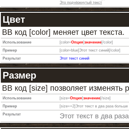
Это подчёркнутый текст
Цвет
BB код [color] меняет цвет текста.
Использование
[color=
Опция
]
значение
[/color]
Пример
[color=blue]Этот текст синий[/color]
Результат
Этот текст синий
Размер
BB код [size] позволяет изменять
Использование
[size=
Опция
]
значение
[/size]
Пример
[size=+2]Этот текст в два раза больше 
Результат
Этот текст в два раз