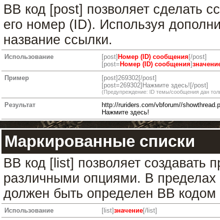
BB код [post] позволяет сделать 
его номер (ID). Используя дополн
название ссылки.
Использование
[post]
Номер (ID) сообщения
[/post]
[post=
Номер (ID) сообщения
]
значени
Пример
[post]269302[/post]
[post=269302]Нажмите здесь![/post]
(Предупреждение: ID темы/сообщения дан тол
Результат
http://ruriders.com/vbforum//showthrea
Нажмите здесь!
Маркированные списки
BB код [list] позволяет создавать
различными опциями. В пределах 
должен быть определен BB кодом [
Использование
[list]
значение
[/list]