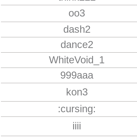
oo3
dash2
dance2
WhiteVoid_1
999aaa
kon3
:cursing:
iiii