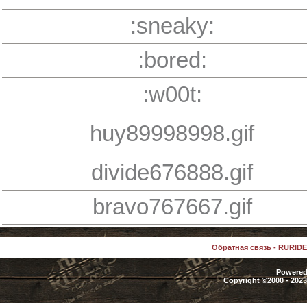
:sneaky:
:bored:
:w00t:
huy89998998.gif
divide676888.gif
bravo767667.gif
Обратная связь
-
RURID
Powered 
Copyright ©2000 - 2023