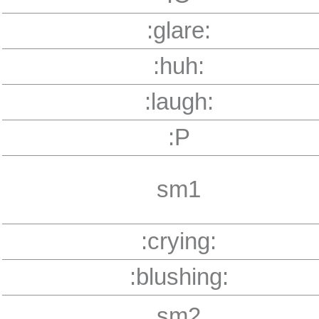
:glare:
:huh:
:laugh:
:P
sm1
:crying:
:blushing:
sm2