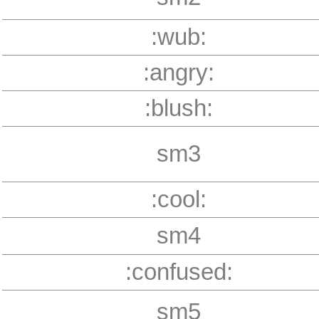
:wub:
:angry:
:blush:
sm3
:cool:
sm4
:confused:
sm5