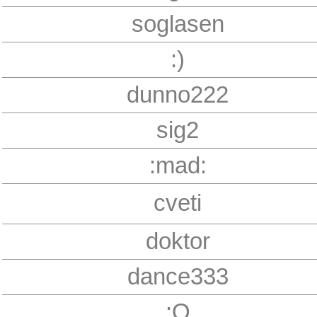
soglasen
:)
dunno222
sig2
:mad:
cveti
doktor
dance333
:O