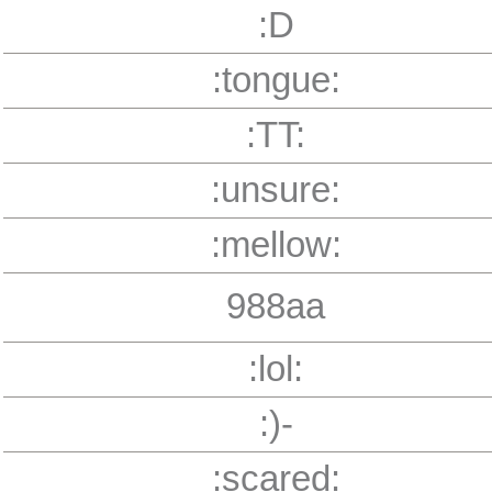
:D
:tongue:
:TT:
:unsure:
:mellow:
988aa
:lol:
:)-
:scared: