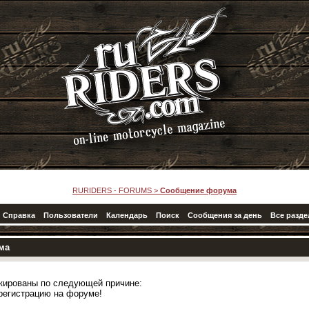
RURIDERS - FORUMS
>
Сообщение форума
Справка
Пользователи
Календарь
Поиск
Сообщения за день
Все разд
ма
кированы по следующей причине:
регистрацию на форуме!