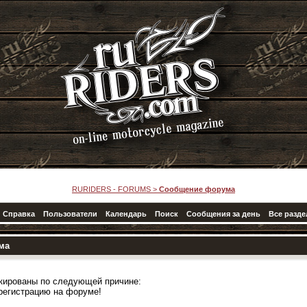
RURIDERS - FORUMS
>
Сообщение форума
Справка
Пользователи
Календарь
Поиск
Сообщения за день
Все разд
ма
кированы по следующей причине:
регистрацию на форуме!