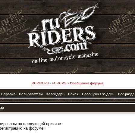
RURIDERS - FORUMS
>
Сообщение форума
Справка
Пользователи
Календарь
Поиск
Сообщения за день
Все разд
ма
кированы по следующей причине:
регистрацию на форуме!