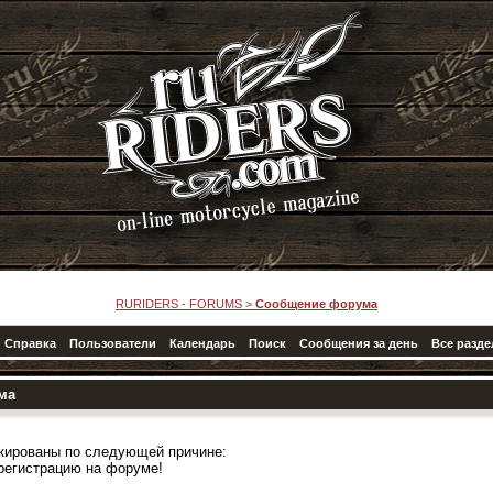
RURIDERS - FORUMS
>
Сообщение форума
Справка
Пользователи
Календарь
Поиск
Сообщения за день
Все разд
ма
кированы по следующей причине:
регистрацию на форуме!