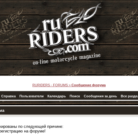
RURIDERS - FORUMS
>
Сообщение форума
Справка
Пользователи
Календарь
Поиск
Сообщения за день
Все разд
ма
кированы по следующей причине:
регистрацию на форуме!