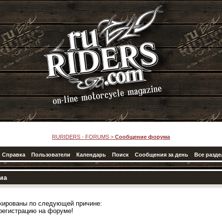
RURIDERS - FORUMS
>
Сообщение форума
Справка
Пользователи
Календарь
Поиск
Сообщения за день
Все разд
ма
кированы по следующей причине:
регистрацию на форуме!