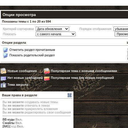
Опции просмотра
Показаны темы с 1 по 20 из 594
Критерий сортировки
Порядок отображения
Показать
Опции раздела
Отметить раздел прочитанным
Показать родительский раздел
Новые сообщения
Популярная тема с новыми сообщениями
Нет новых сообщений
Популярная тема без новых сообщений
Тема закрыта
Ваши права в разделе
Вы
не можете
создавать новые темы
Вы
не можете
отвечать в темах
Вы
не можете
прикреплять вложения
Вы
не можете
редактировать свои сообщения
BB коды
Вкл.
Смайлы
Вкл.
[IMG]
код
Вкл.