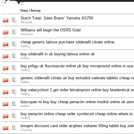
Тема
/
Автор
Dutch Treat: Jules Brans’ Yamaha XS750
Bikeexif
Williams will begin the OSRS Gold
mtnba2k
cheap generic latisse purchase sildenafil citrate online
helitfvj
buy sildenafil in uk buying latisse online uk
helitfvj
buy priligy uk fluconazole online uk buy misoprostol online in us
helitfvj
generic sildenafil citrate uk buy estradiol valerate tablets cheap 
helitfvj
buy valacyclovir 1 gm order bimatoprost online buy bioidentical e
helitfvj
buscopan to buy buy cheap periactin online medrol online uk arim
helitfvj
buy periactin online cheap order symbicort cheap online where to
helitfvj
lexapro discount card order aciphex voltaren 50mg tablet buy zeti
cfxykep