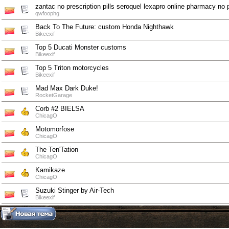
zantac no prescription pills seroquel lexapro online pharmacy no p
qwfoophg
Back To The Future: custom Honda Nighthawk
Bikeexif
Top 5 Ducati Monster customs
Bikeexif
Top 5 Triton motorcycles
Bikeexif
Mad Max Dark Duke!
RocketGarage
Corb #2 BIELSA
ChicagO
Motomorfose
ChicagO
The Ten'Tation
ChicagO
Kamikaze
ChicagO
Suzuki Stinger by Air-Tech
Bikeexif