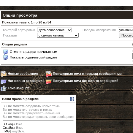
Опции просмотра
Показаны темы с 1 по 20 из 54
Критерий сортировки
Порядок отображения
Показать
Опции раздела
Отметить раздел прочитанным
Показать родительский раздел
Новые сообщения
Популярная тема с новыми сообщениями
Нет новых сообщений
Популярная тема без новых сообщений
Тема закрыта
Ваши права в разделе
Вы
не можете
создавать новые темы
Вы
не можете
отвечать в темах
Вы
не можете
прикреплять вложения
Вы
не можете
редактировать свои сообщения
BB коды
Вкл.
Смайлы
Вкл.
[IMG]
код
Вкл.