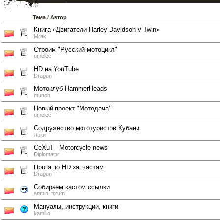
Тема
/
Автор
Книга «Двигатели Harley Davidson V-Twin»
Mrak
Строим "Русский мотоцикл"
umelec
HD на YouTube
Dragon
Мотоклуб HammerHeads
munch
Новый проект "Мотодача"
umelec
Содружество мототуристов Кубани
Локи
CeXuT - Motorcycle news
Diplomator
Прога по HD запчастям
Dragon
Собираем кастом ссылки
admin_forum
Мануалы, инструкции, книги
kamillo