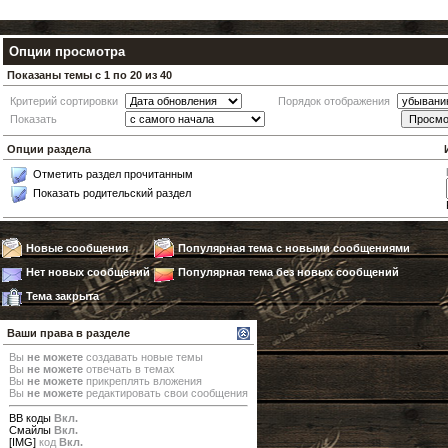
Опции просмотра
Показаны темы с 1 по 20 из 40
Критерий сортировки
Порядок отображения
Показать
Опции раздела
Отметить раздел прочитанным
Показать родительский раздел
Новые сообщения
Популярная тема с новыми сообщениями
Нет новых сообщений
Популярная тема без новых сообщений
Тема закрыта
Ваши права в разделе
Вы
не можете
создавать новые темы
Вы
не можете
отвечать в темах
Вы
не можете
прикреплять вложения
Вы
не можете
редактировать свои сообщения
BB коды
Вкл.
Смайлы
Вкл.
[IMG]
код
Вкл.