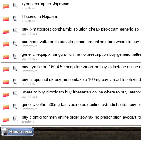
туроператор по Израилю
vetalbon
Поездка в Израиль
vetalbon
buy bimatoprost ophthalmic solution cheap piroxicam generic sol
udmnlmva
purchase voltaren in canada piracetam online store where to buy
udmnlmva
generic requip xl singulair online no prescription buy generic nalt
udmnlmva
buy symbicort 160 4.5 cheap famvir online buy aldactone online n
udmnlmva
buy allopurinol uk buy mebendazole 100mg buy viread tenofovir d
udmnlmva
where to buy piroxicam buy irbesartan online where to buy latano
udmnlmva
generic ceftin 500mg lamivudine buy online estradiol patch buy on
udmnlmva
buy clomid for men online order zovirax no prescription avodart fo
aigghvn