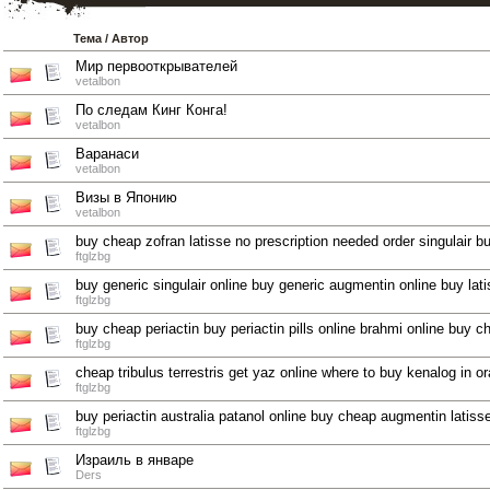
Тема
/
Автор
Мир первооткрывателей
vetalbon
По следам Кинг Конга!
vetalbon
Варанаси
vetalbon
Визы в Японию
vetalbon
buy cheap zofran latisse no prescription needed order singulair 
ftglzbg
buy generic singulair online buy generic augmentin online buy lat
ftglzbg
buy cheap periactin buy periactin pills online brahmi online buy 
ftglzbg
cheap tribulus terrestris get yaz online where to buy kenalog in 
ftglzbg
buy periactin australia patanol online buy cheap augmentin latisse
ftglzbg
Израиль в январе
Ders