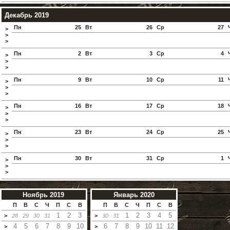
Декабрь 2019
Пн
25
Вт
26
Ср
27
>
>
>
Пн
2
Вт
3
Ср
4
>
>
>
Пн
9
Вт
10
Ср
11
>
>
>
Пн
16
Вт
17
Ср
18
>
>
>
Пн
23
Вт
24
Ср
25
>
>
>
Пн
30
Вт
31
Ср
1
>
>
>
Ноябрь 2019
Январь 2020
П
В
С
Ч
П
С
В
П
В
С
Ч
П
С
В
1
2
3
1
2
3
4
5
>
28
29
30
31
>
30
31
4
5
6
7
8
9
10
6
7
8
9
10
11
12
>
>