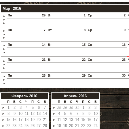
Март 2016
Пн
29
Вт
1
Ср
2
>
>
>
Пн
7
Вт
8
Ср
9
>
>
>
Пн
14
Вт
15
Ср
16
>
>
>
Пн
21
Вт
22
Ср
23
>
>
>
Пн
28
Вт
29
Ср
30
>
>
>
Февраль 2016
Апрель 2016
П
В
С
Ч
П
С
В
П
В
С
Ч
П
С
В
1
2
3
4
5
6
7
1
2
3
>
>
28
29
30
31
8
9
10
11
12
13
14
4
5
6
7
8
9
10
>
>
15
16
17
18
19
20
21
11
12
13
14
15
16
17
>
>
22
23
24
25
26
27
28
18
19
20
21
22
23
24
>
>