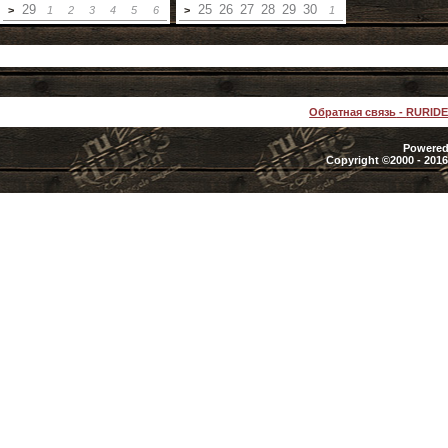
29
25
26
27
28
29
30
>
1
2
3
4
5
6
>
1
Обратная связь
-
RURID
Powered 
Copyright ©2000 - 2016