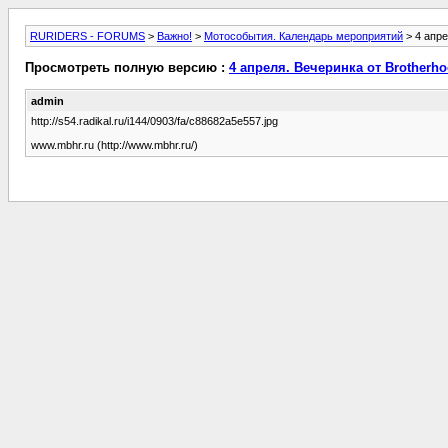
RURIDERS - FORUMS
>
Важно!
>
Мотособытия. Календарь мероприятий
> 4 апре
Просмотреть полную версию :
4 апреля. Вечеринка от Brotherh
admin
http://s54.radikal.ru/i144/0903/fa/c88682a5e557.jpg
www.mbhr.ru (http://www.mbhr.ru/)