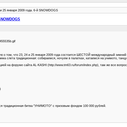
4 и 25 января 2009 года. 6-й SNOWDOGS
-й SNOWDOGS
0455535b.gif
 о том, что 23, 24 и 25 января 2009 года состоится ШЕСТОЙ международный зимни
мма слета традиционная: собираемся, ночуем в палатках, катаемся на унимото, танц
й на форуме сайта AL-KASHI (http://www.tm63.ru/forum/index.php), там же все вопрос
)
я традиционная битва "УНИМОТО" с призовым фондом 100 000 рублей.