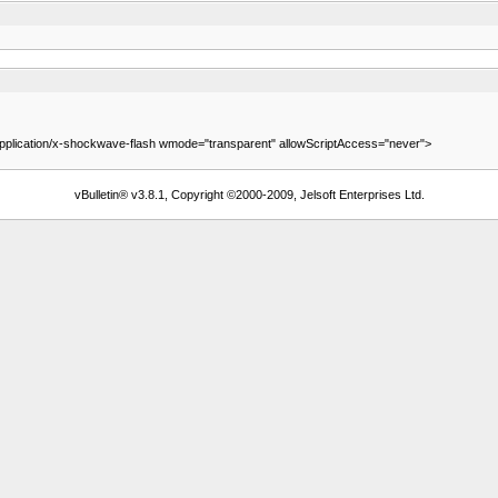
lication/x-shockwave-flash wmode="transparent" allowScriptAccess="never">
vBulletin® v3.8.1, Copyright ©2000-2009, Jelsoft Enterprises Ltd.