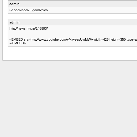
admin
не забываем!!!good2pivo
admin
http://news.ntv.ru/148893/
<EMBED src=http://www.youtube.com/v/kjweepUwMWA width=425 height=350 type=app
</EMBED>