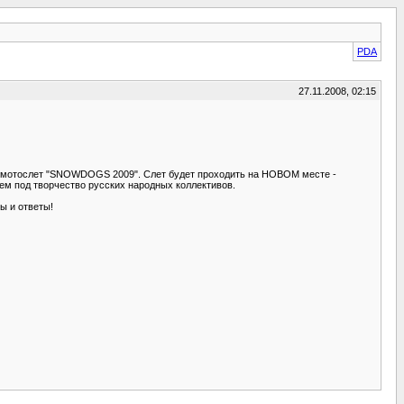
PDA
27.11.2008, 02:15
й мотослет "SNOWDOGS 2009". Слет будет проходить на НОВОМ месте -
уем под творчество русских народных коллективов.
ы и ответы!