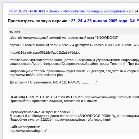
RURIDERS - FORUMS
>
Важно!
>
Мотособытия. Календарь мероприятий
> 23, 2
Просмотреть полную версию :
23, 24 и 25 января 2009 года. 6
admin
Шестой международный зимний мотоциклетный слет "SNOWDOGS"
http://i033.radikal.ru/0811/f7/cd256724a584.gif http://s42.radikal.ru/i095/0811/7e/8137
http://i016.radikal.ru/0811/b4/ac03b2a5e78d.jpg
"Уважаемое мотоциклетное сообщество! С огромным удовольствием информирую
Федоровские Луга (с.Федоровка Ставропольский район города Тольятти). Програ
Информация о теплом проживании будет после 22 декабря, следите за информацие
http://www.tm63.ru/forum/index.php
До встречи ! С уважением, GOR 111 RAMCC................."
ПРАВИЛА ПРИСУТСТВИЯ НА "SNOW DOGS" (http://www.snowdogs.ru/pravila.html
Приезжайте и привозите подарки, вместе их и выпьем!
Глубокоуважаемые «Ездовые собаки»!!!
В рамках 6-го Международного мотослета «SNOWDOGS-2008» будет проводитьс
Подробнее смотри ЗДЕСЬ (http://www.snowdogs.ru/unimoto.html)
Сайт мероприятия:
http://www.snowdogs.ru/