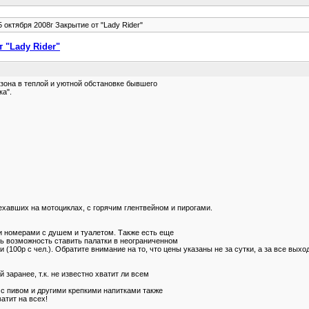
 5 октября 2008г Закрытие от "Lady Rider"
т "Lady Rider"
сезона в теплой и уютной обстановке бывшего
ка".
хавших на мотоциклах, с горячим глентвейном и пирогами.
ми номерами с душем и туалетом. Также есть еще
ь возможность ставить палатки в неограниченном
(100р с чел.). Обратите внимание на то, что цены указаны не за сутки, а за все выхо
заранее, т.к. не известно хватит ли всем
 с пивом и другими крепкими напитками также
атит на всех!