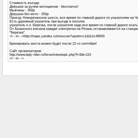
Стоимость въезда:
Девушки за рулем мотоциклов - бесплатно!
Мужчины - 350р
Девушки без мото - 250р
Проезд: Новорязанское шоссе, все время по главной дороге по указателям на Ч
Есть дорожный указатель при вьезде в поселок
указатель п.л. Березка, после указателя надо все время по главной дороге ехать
От Казанского вокзала каждая электричка на Рязань останавливается на станции 
"Березка".
<!-- m -->http://maps.yandex.ru/moscow?upoint=c1d2e1c48655
Бронировать места можно будет после 22-го сентября!
Сайт организаторов:
http://www.lady-rider.ru/forum/viewtopic.php?f=3&t=115
<!-- m -->