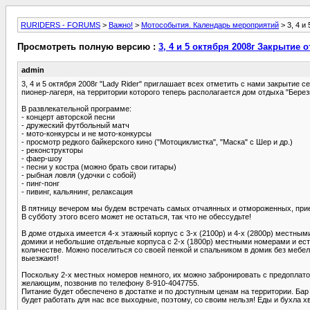
RURIDERS - FORUMS
>
Важно!
>
Мотособытия. Календарь мероприятий
> 3, 4 и
Просмотреть полную версию :
3, 4 и 5 октября 2008г Закрытие о
admin
3, 4 и 5 октября 2008г "Lady Rider" приглашает всех отметить с нами закрытие 
пионер-лагеря, на территории которого теперь располагается дом отдыха "Берез
В развлекательной программе:
- концерт авторской песни
- дружеский футбольный матч
- мото-конкурсы и не мото-конкурсы
- просмотр редкого байкерского кино ("Мотоциклистка", "Маска" с Шер и др.)
- реконструкторы
- фаер-шоу
- песни у костра (можно брать свои гитары)
- рыбная ловля (удочки с собой)
- пинг-понг
- пивинг, кальянинг, релаксация
В пятницу вечером мы будем встречать самых отчаянных и отмороженных, прие
В субботу этого всего может не остаться, так что не обессудьте!
В доме отдыха имеется 4-х этажный корпус с 3-х (2100р) и 4-х (2800р) местны
домики и небольшие отдельные корпуса с 2-х (1800р) местными номерами и ест
количестве. Можно поселиться со своей пенкой и спальником в домик без мебели 
выезжают!
Поскольку 2-х местных номеров немного, их можно забронировать с предоплатой 
желающим, позвонив по телефону 8-910-4047755.
Питание будет обеспечено в достатке и по доступным ценам на территории. Бар
будет работать для нас все выходные, поэтому, со своим нельзя! Еды и бухла хв