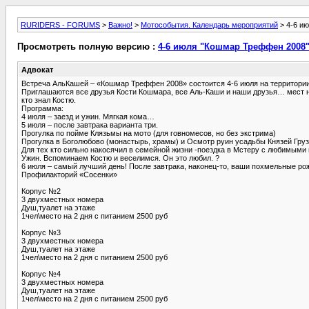
RURIDERS - FORUMS
>
Важно!
>
Мотособытия. Календарь мероприятий
> 4-6 и
Просмотреть полную версию :
4-6 июля "Кошмар Треффен 2008
Адвокат
Встреча АльКашей – «Кошмар Треффен 2008» состоится 4-6 июля на территории
Приглашаются все друзья Кости Кошмара, все Аль-Каши и наши друзья… мест на
кто знал Костю.
Программа:
4 июля – заезд и ужин. Мягкая кома…
5 июля – после завтрака варианта три.
Прогулка по пойме Клязьмы на мото (для говномесов, но без экстрима)
Прогулка в Боголюбово (монастырь, храмы) и Осмотр руин усадьбы Князей Гр
Для тех кто сильно накосячил в семейной жизни -поездка в Мстеру с любимым
Ужин. Вспоминаем Костю и веселимся. Он это любил. ?
6 июля – самый лучший день! После завтрака, наконец-то, ваши похмельные ро
Профилакторий «Сосенки»
Корпус №2
3 двухместных номера
Душ,туалет на этаже
1чел\место на 2 дня с питанием 2500 руб
Корпус №3
3 двухместных номера
Душ,туалет на этаже
1чел\место на 2 дня с питанием 2500 руб
Корпус №4
3 двухместных номера
Душ,туалет на этаже
1чел\место на 2 дня с питанием 2500 руб