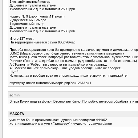
1 четырёхместный номер
Душевые и туалеты на этаже
1чел\место на 2 дня с питанием 2500 руб
Корпус № 9 (занят мной И Паном!)
2 двухместных номера
1 одноместный номер
Душевые и туалеты на этаже
1чел\место на 2 дня с питанием 2500 руб
Итого 137 мест.
На территории имеется сауна 800руб\час
Просьба определиться хотя бы примерно по колличеству мест и домикам... очер
ВВМС (Миша Бумер плиз, будь ответственным за посчитать медведей )
МотоПенза (Леха Узбек, попробуй растолкать этих алкоголиков- путешественнико
Ролинги (Гор, эти раздолбаи вечно самые труднособираемые - тебе их и искать)
АК Тольятти (Роберт ты староста ты и думай кого нагрузить...
АК Москва пишите прямо сюда... вас уродов вообще никто не соберет...
Шуя?
Чукотка... да и вообще всех не упомнишь.... пишите звоните... приезжайте!
http://tipsy-melon.ru/forum/viewtopic.php?id=1261&p=1
admin
Вчера Колян подвез фотки. Весело там было. Попробую вечером обработать и вы
MAXOTA
умеют Ал-Каши организовывать душевные посиделки drink02
хоть и подъехали мы уже к "занавесу" - чудесно тусанули dance