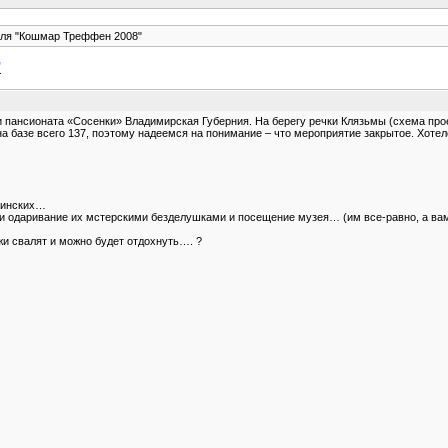
юля "Кошмар Треффен 2008"
"
 пансионата «Сосенки» Владимирская Губерния. На берегу речки Клязьмы (схема прое
 базе всего 137, поэтому надеемся на понимание – что мероприятие закрытое. Хотело
узинских…
и и одаривание их мстерскими безделушками и посещение музея… (им все-равно, а в
жи свалят и можно будет отдохнуть…. ?