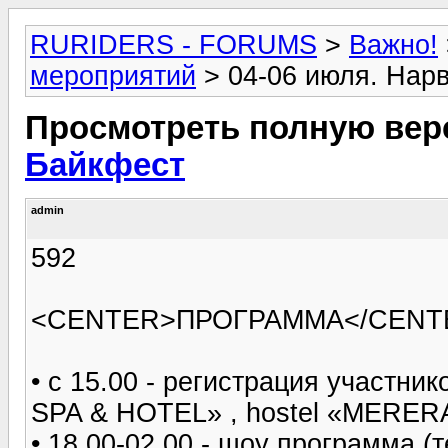
RURIDERS - FORUMS
>
Важно!
мероприятий
> 04-06 июля. Нар
Просмотреть полную вер
Байкфест
admin
592
<CENTER>ПРОГРАММА</CENTE
• с 15.00 - регистрация участ
SPA & HOTEL» , hostel «MERER
• 18.00-02.00 - шоу программа (