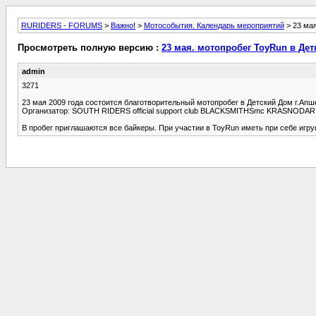
RURIDERS - FORUMS
>
Важно!
>
Мотособытия. Календарь мероприятий
> 23 мая
Просмотреть полную версию :
23 мая. мотопробег ToyRun в Де
admin
3271
23 мая 2009 года состоится благотворительный мотопробег в Детский Дом г.Апш
Организатор: SOUTH RIDERS official support club BLACKSMITHSmc KRASNODAR В
В пробег приглашаются все байкеры. При участии в ToyRun иметь при себе игру