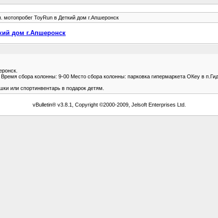
. мотопробег ToyRun в Деткий дом г.Апшеронск
ткий дом г.Апшеронск
еронск.
ремя сбора колонны: 9-00 Место сбора колонны: парковка гипермаркета ОКey в п.Гид
шки или спортинвентарь в подарок детям.
vBulletin® v3.8.1, Copyright ©2000-2009, Jelsoft Enterprises Ltd.