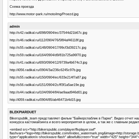
Схема проезда
http://www.motor-park.ru/moto/img/Proezd.jpg
admin
http://s42.radikal.ru/i098/0904/ec/37544d21b67c.jpg
http://s46.radikal.ru/i112/0904/76/5f84af46118f.jpg
http://s55.radikal.ru/i148/0904/17/99cf3d39217c.jpg
http://s59.radikal.ru/i164/0904/d9/81b725a96f70.jpg
http://s41.radikal.ru/i093/0904/12/9739a4b674c3.jpg
http://i056.radikal.ru/0904/3a/236c6245c97b.jpg
http://s55.radikal.ru/i150/0904/ec/633e214f7a87.jpg
http://s56.radikal.ru/i151/0904/2c/ff3f1a5ae19e.jpg
http://s44.radikal.ru/i104/0904/84/ae9aad946d01.jpg
http://i059.radikal.ru/0904/85/ab46471b4d15.jpg
BLEKPIARDUET
Bikerspublik_team представляет фильм "Байкерспаблик в Парке". Видео отчет 
конкурса кастомайзинга и всего мероприятия в целом, а так же с главным ред
<embed src="http://bikerspublic.com/player/flvplayer.swf"
flashvars="logo=http://bikerspublic.com/i/video_watermark.png&image=http://storage
type="application/x-shockwave-flash" allowfullscreen="true" width="425" height="344