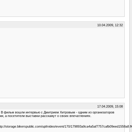
10.04.2009, 12:32
17.04.2009, 15:08
". В фильм вошли интервью с Дмитрием Хитровым - одним из организаторов
и, а посетители выставки расскажут о своих впечатлениях.
ttp://storage.bikerspublic.com/upl/video/event/170/179893a9ca4a5af7757cafb09eed1558a8.fl