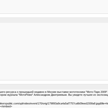
нашего ресурса о прошедшей недавно в Москве выставке мототехники "Moтo Парк 2009
актором журнала "МотоРевю" Александром Дмитриевым. Вы увидете лучшее из экспозици
.bikerspublic.com/upl/video/event/170/orig/179893a9ca4a5af7757cafb09eed1558a8.jpg&file=h
"></embed>