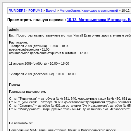
RURIDERS - FORUMS
>
Важно!
>
Мотособытия. Календарь мероприятий
> 10-12
Просмотреть полную версию :
10-12. Мотовыставка Мотопарк. К
admin
Бл... Посмотрел на выставленные мотики. Чума!! Есть очень зажигательные рабо
Расписание:
10 апреля 2009 (пятница) - 10.00 – 18.00
пресс-конференция - 11.00
официальная церемония открытия выставки – 12.00
11 апреля 2009 (суббота) - 10.00 – 18.00
12 апреля 2009 (воскресенье)- 10.00 – 18.00
Проезд
Городским транспортом:
Ст. м. "Тушинская" – автобусы №№ 631, 640, маршрутные такси №№ 450, 631 до 
Ст. м. "Щукинская" – автобус № 687 до остановки “Департамент труда и занятост
Ст. м. “Строгино” – автобус № 631 до остановки “Ул. Исаковского”; автобус № 65
Ст. м. "Молодежная" – маршрутные такси № 441 до остановки "Ул. Исаковского".
На автомобиле:
Пересечение МКАД (внешняя сторона, 66 км) и Волоколамского шоссе.