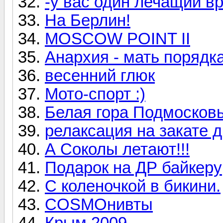
-у вас один лечащий вр
На Берлин!
MOSCOW POINT II
Анархия - мать порядка
весенний глюк
Мото-спорт :)
Белая гора Подмосков
релаксация на закате 
А Соколы летают!!!
Подарок на ДР байкеру
С коленочкой в бикини.
COSMOнивты
Крым 2009