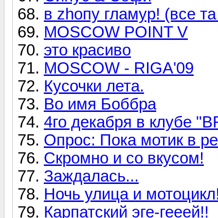
в zhопу гламур! (все т
MOSCOW POINT V
это красиво
MOSCOW - RIGA'09
Кусочки лета.
Во имя Боббра
4го декабря в клубе 
Опрос: Пока мотик в р
Скромно и со вкусом!
Заждалась...
Ночь улица и мотоцикл
Карпатский эге-гееей!!