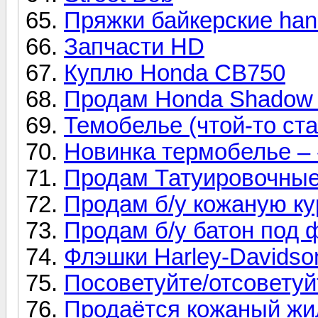
Пряжки байкерские ha
Запчасти HD
Куплю Honda CB750
Продам Honda Shadow 75
Темобелье (чтой-то ста
Новинка термобелье –
Продам Татуировочны
Продам б/у кожаную к
Продам б/у батон под ф
Флэшки Harley-Davids
Посоветуйте/отсоветуй
Продаётся кожаный жил