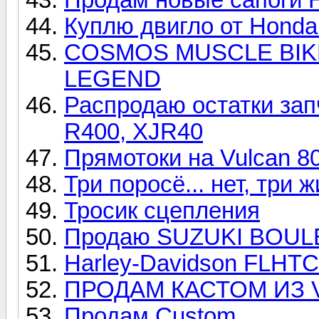
Куплю двигло от Honda
COSMOS MUSCLE BIKE
LEGEND
Распродаю остатки зап
R400, XJR40
Прямотоки на Vulcan 8
Три поросё... нет, три 
Тросик сцепления
Продаю SUZUKI BOUL
Harley-Davidson FLHTCI
ПРОДАМ КАСТОМ ИЗ 
Продам Custom..