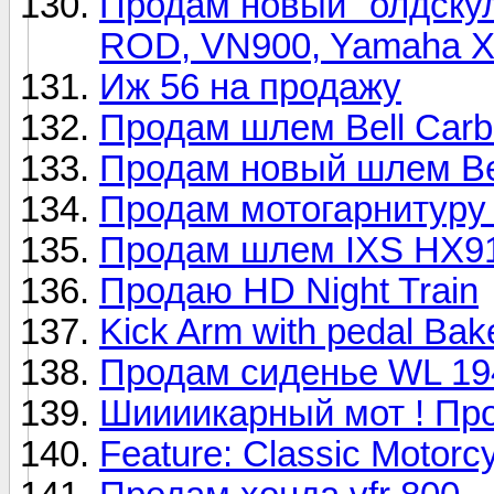
Продам новый "олдскул
ROD, VN900, Yamaha X
Иж 56 на продажу
Продам шлем Bell Carb
Продам новый шлем Bel
Продам мотогарнитуру 
Продам шлем IXS HX9
Продаю HD Night Train
Kick Arm with pedal Bak
Продам сиденье WL 194
Шиииикарный мот ! Пр
Feature: Classic Motorc