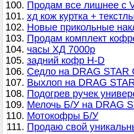
Продам все лишнее с 
хд кож куртка + текстль
Новые прикольные нак
Продам комплект кофр
часы ХД 7000р
задний кофр H-D
Седло на DRAG STAR
Выхлоп на DRAG STAR
Подогрев ручек униве
Мелочь Б/У на DRAG 
Мотокофры Б/У
Продаю свой уникальн