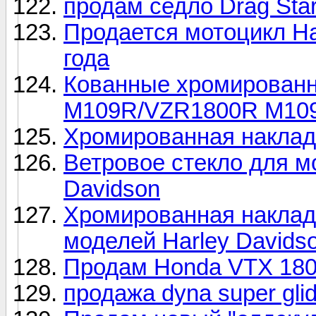
продам седло Drag Star
Продается мотоцикл Ha
года
Кованные хромированн
M109R/VZR1800R М10
Хромированная накладк
Ветровое стекло для мо
Davidson
Хромированная накладк
моделей Harley Davids
Продам Honda VTX 18
продажа dyna super gli