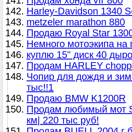
Продам хонда vfr 800
Harley-Davidson 1340 S
metzeler marathon 880
Продаю Royal Star 130
Немного мотоэкипа на
куплю 15" диск 40 дыро
Продам HARLEY chopp
Чопир для дождя и зимы
тыс!!1
Продаю BMW K1200R
Продам любимый мот Su
км| 220 тыс руб!
Продам BUELL 2004 г б