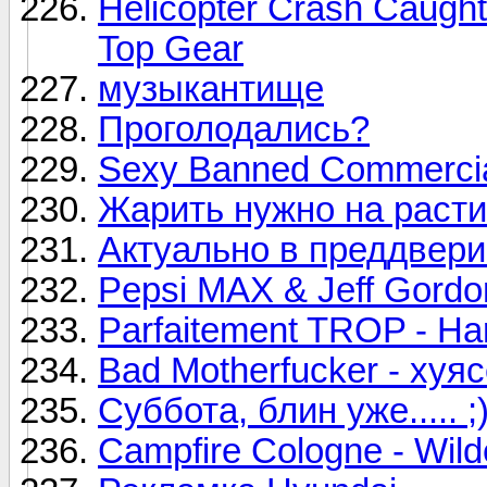
Helicopter Crash Caugh
Top Gear
музыкантище
Проголодались?
Sexy Banned Commerci
Жарить нужно на растит
Актуально в преддвери
Pepsi MAX & Jeff Gordon
Parfaitement TROP - Ha
Bad Motherfucker - хуяс
Суббота, блин уже..... ;)
Campfire Cologne - Wil