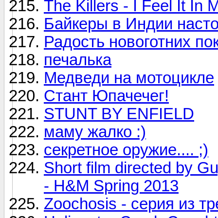
The Killers - I Feel It I
Байкеры в Индии насто
Радость новоготних поку
печалька
Медведи на мотоцикле
Стант Юпачечег!
STUNT BY ENFIELD
маму жалко :)
секретное оружие.... ;)
Short film directed by G
- H&M Spring 2013
Zoochosis - серия из т