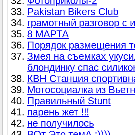
Фотоприколы-2
Pakistan Bikers Club
грамотный разговор с 
8 МАРТА
Порядок размещения т
Змея на съемках укуси
блондинку спас силико
КВН Станция спортивн
Мотосоциалка из Вьет
Правильный Stunt
парень жет !!!
не получилось
ВОт Это темА ;))))