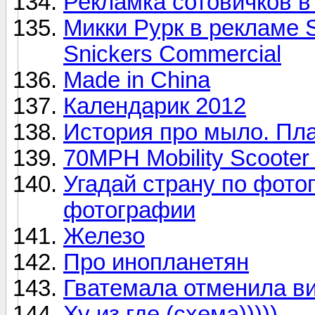
Рекламка сотовичков в
Микки Рурк в рекламе S
Snickers Commercial
Made in China
Календарик 2012
История про мыло. Пла
70MPH Mobility Scooter
Угадай страну по фото
фотографии
Железо
Про инопланетян
Гватемала отменила в
Ху из где (схема)))))