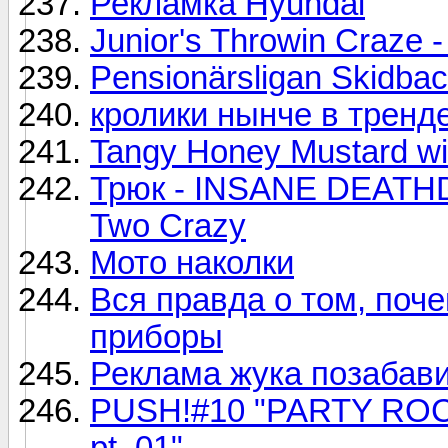
Рекламка Hyundai
Junior's Throwin Craze -
Pensionärsligan Skidba
кролики нынче в тренд
Tangy Honey Mustard wi
Трюк - INSANE DEAT
Two Crazy
Мото наколки
Вся правда о том, поч
приборы
Реклама жука позабавил
PUSH!#10 "PARTY ROC
pt. 01"