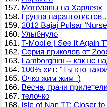
Мотоляпы на Харлеях
Группа парашютистов...
2012 Bajaj Pulsar 'Nurs
Улыбнуло
T-Mobile | See It Again
Серия приколов от Zo
Lamborghini -- как не 
100% хит: "Ты кто тако
Очко жим жим :)
Весна, грачи прилетел
телочко
Isle of Nan TT: Closer t