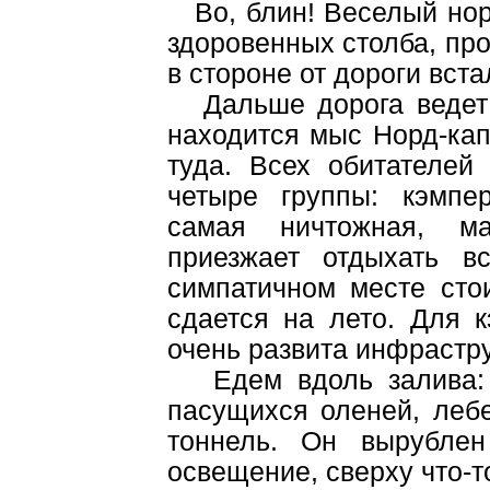
Во, блин! Веселый норв
здоровенных столба, про
в стороне от дороги встал
Дальше дорога ведет к
находится мыс Норд-кап
туда. Всех обитателей
четыре группы: кэмпе
самая ничтожная, м
приезжает отдыхать в
симпатичном месте сто
сдается на лето. Для 
очень развита инфрастру
Едем вдоль залива: с
пасущихся оленей, леб
тоннель. Он вырублен
освещение, сверху что-то