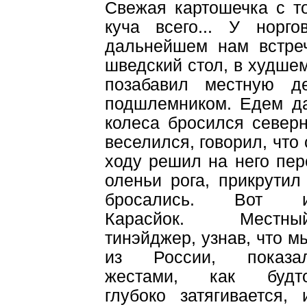
Свежая картошечка с т
куча всего... У норг
дальнейшем нам встре
шведский стол, в худше
позабавил местную д
подшлемником. Едем да
колеса бросился северн
веселился, говорил, что 
ходу решил на него пер
оленьи рога, прикрути
бросались. Вот 
Карасйок. Местны
тинэйджер, узнав, что м
из России, показа
жестами, как будт
глубоко затягивается, 