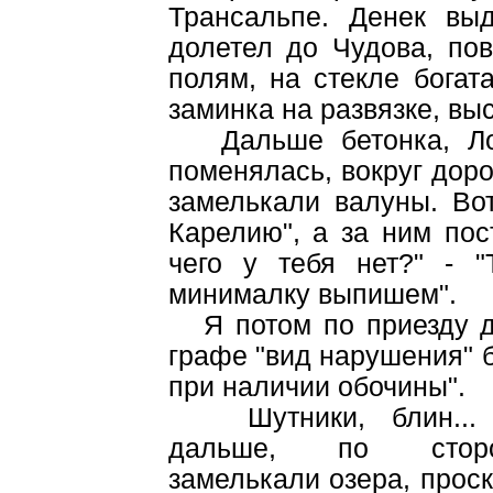
Трансальпе. Денек вы
долетел до Чудова, пов
полям, на стекле богат
заминка на развязке, вы
Дальше бетонка, Лоде
поменялась, вокруг доро
замелькали валуны. Во
Карелию", а за ним по
чего у тебя нет?" - 
минималку выпишем".
Я потом по приезду до
графе "вид нарушения" б
при наличии обочины".
Шутники, блин...
дальше, по сторо
замелькали озера, прос