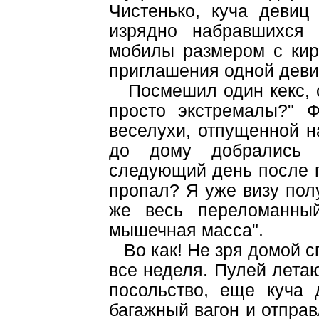
Чистенько, куча девиц
изрядно набравшихся 
мобилы размером с кир
приглашения одной девиц
Посмешил один кекс, спр
просто экстремалы?" 
веселухи, отпущенной н
до дому добрались 
следующий день после п
пропал? Я уже визу полу
же весь переломанный
мышечная масса".
Во как! Не зря домой с
все неделя. Пулей лета
посольство, еще куча 
багажный вагон и отпра