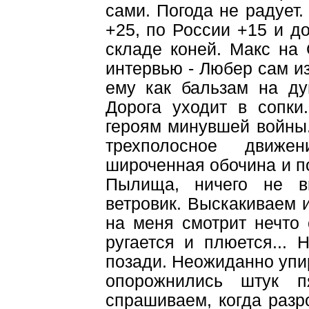
сами. Погода не радует.
+25, по России +15 и д
складе коней. Макс на
интервью - Любер сам из
ему как бальзам на ду
Дорога уходит в сопки
героям минувшей войны
трехполосное движе
широченная обочина и по
Пылища, ничего не ви
ветровик. Выскакиваем 
на меня смотрит нечто 
ругается и плюется... 
позади. Неожиданно упир
опорожнились штук п
спрашиваем, когда разр