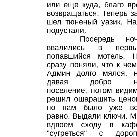
или еще куда, благо вр
возвращаться. Теперь 
шел тюненый уазик. На
подустали.
Посередь ноч
ввалились в первы
попавшийся мотель. 
сразу поняли, что к чем
Админ долго мялся, 
давая добро н
поселение, потом види
решил ошарашить цено
но нам было уже в
равно. Выдали ключи. 
вдвоем сходу в каф
"сугреться" с дорог