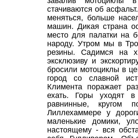
завалив мотоциклы в
стачиваются об асфальт
меняться, больше насе
машин. Дикая страна о
место для палатки на б
народу. Утром мы в Тро
резины. Садимся на х
эксклюзиву и экскорти
бросили мотоциклы в це
город со славной ист
Климента поражает ра
ехать. Горы уходят в
равнинные, кругом п
Лиллехаммере у дорог
маленькие домики, ул
настоящему - вся обст