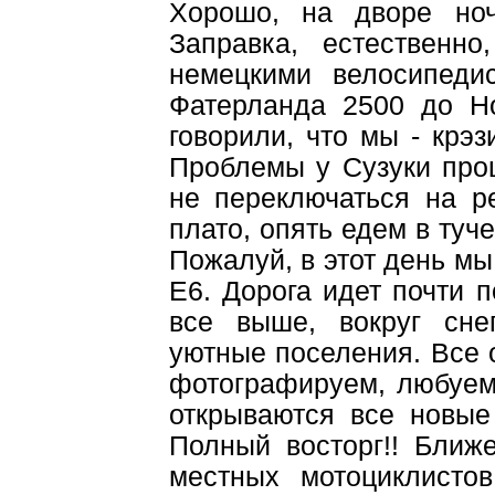
Хорошо, на дворе ноч
Заправка, естественн
немецкими велосипеди
Фатерланда 2500 до Н
говорили, что мы - крэз
Проблемы у Сузуки прош
не переключаться на р
плато, опять едем в туче
Пожалуй, в этот день м
Е6. Дорога идет почти 
все выше, вокруг сне
уютные поселения. Все 
фотографируем, любуем
открываются все новые
Полный восторг!! Ближ
местных мотоциклисто