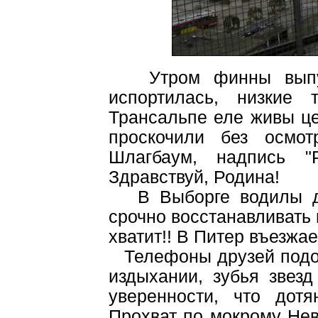
Утром финны выпуска
испортилась, низкие
Трансальпе еле живы це
проскочили без осмот
Шлагбаум, надпись "
Здравствуй, Родина!
В Выборге водилы дик
срочно восстанавливать
хватит!! В Питер въезжа
Телефоны друзей подоз
издыхании, зубья звезд
уверенности, что дот
Прохват по мокрому Нев