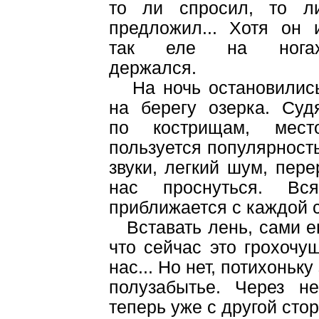
то ли спросил, то л
предложил... Хотя он 
так еле на нога
держался.
На ночь остановилис
на берегу озерка. Суд
по кострищам, мест
пользуется популярность
звуки, легкий шум, пер
нас проснуться. Вс
приближается с каждой с
Вставать лень, сами ещ
что сейчас это грохочу
нас... Но нет, потихоньк
полузабытье. Через н
теперь уже с другой сто