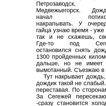
Петрозаводск,
Медвежьегорск. Дожд
начал потихон
накрапывать. У очеред
гайца узнаю время - уже 
так и не скажешь, све
Где-то под Сеге
остановился снять дожд
1300 пройденных килом
дальше, но не имеет
вымотанный. Съезжаю в л
Тут накрывает дождь, о
дождик такой не слабый
переставая. По сторона
За Сегежей пересекаю
-сразу становится холо