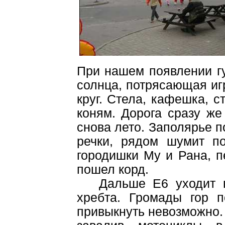
При нашем появлении гу
солнца, потрясающая иг
круг. Стела, кафешка, с
коням. Дорога сразу же
снова лето. Заполярье п
речки, рядом шумит по
городишки Му и Рана, п
пошел корд.
Дальше Е6 уходит в г
хребта. Громады гор 
привыкнуть невозможно.