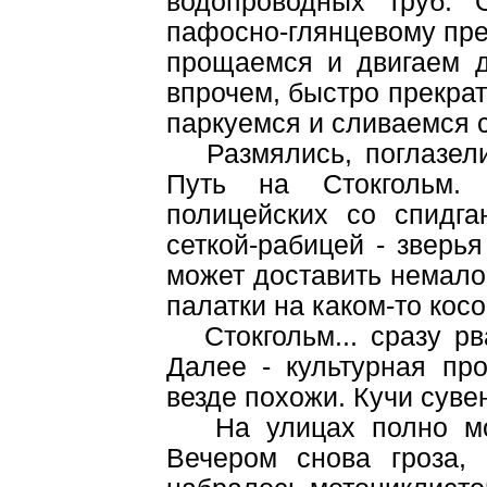
водопроводных труб. 
пафосно-глянцевому пре
прощаемся и двигаем 
впрочем, быстро прекрат
паркуемся и сливаемся с
Размялись, поглазели
Путь на Стокгольм. 
полицейских со спидг
сеткой-рабицей - зверь
может доставить немало
палатки на каком-то косо
Стокгольм... сразу рва
Далее - культурная пр
везде похожи. Кучи суве
На улицах полно мот
Вечером снова гроза,