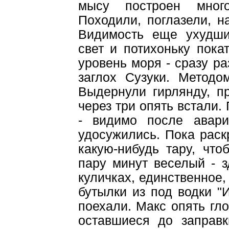
мысу построен много
Походили, поглазели, н
Видимость еще ухудши
свет и потихоньку пока
уровень моря - сразу р
заглох Сузуки. Методо
Выдернули гирлянду, п
через три опять встали.
- видимо после авари
удосужились. Пока раск
какую-нибудь тару, что
пару минут веселый - з
куличках, единственное,
бутылки из под водки "И
поехали. Макс опять гл
оставшиеся до заправк