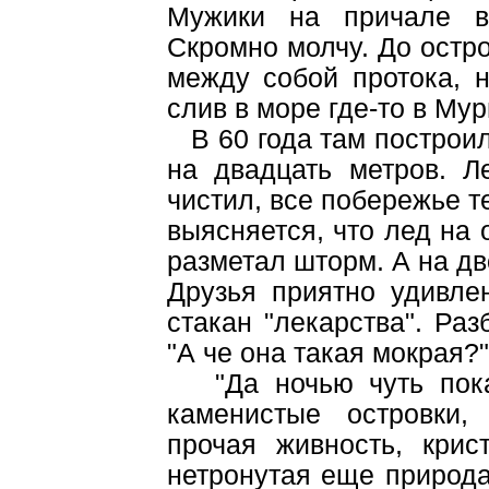
Мужики на причале в 
Скромно молчу. До остро
между собой протока, н
слив в море где-то в Му
В 60 года там построил
на двадцать метров. Л
чистил, все побережье т
выясняется, что лед на 
разметал шторм. А на д
Друзья приятно удивле
стакан "лекарства". Ра
"А че она такая мокрая?"
"Да ночью чуть пока
каменистые островки
прочая живность, крис
нетронутая еще природа