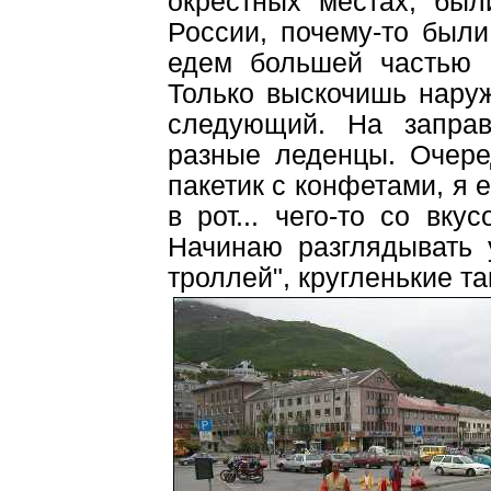
окрестных местах, был
России, почему-то был
едем большей частью 
Только выскочишь наруж
следующий. На запра
разные леденцы. Очере
пакетик с конфетами, я 
в рот... чего-то со вку
Начинаю разглядывать 
троллей", кругленькие та