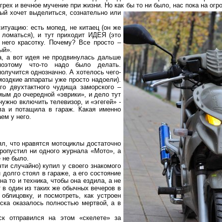
грех и вечное мучение при жизни. Но как бы то ни было, нас пока на ог
дый хочет выделиться,
сознательно или
туацию: есть мопед, не китаец (он же
 ломаться), и тут приходит ИДЕЯ (это
 него красотку. Почему? Все просто –
ый».
 а вот идея не продвинулась дальше
оэтому что-то надо было делать.
получится однозначно. А хотелось чего-
омоздкие аппараты уже просто надоели).
го двухтактного чудища заморского –
мым до очередной «эврики», и дело тут
нужно включить телевизор, и «эгегей» -
ла и потащила в гараж. Какая именно
ем у него.
л, что нравятся мотоциклы достаточно
пропустил ни одного журнала «Мото», а
е не было.
и случайно) купил у своего знакомого
 долго стоял в гараже, а его состояние
на то и техника, чтобы она ездила, а не
т в один из таких же обычных вечеров в
облицовку, и посмотреть, как устроен
еска оказалось полностью мертвой, а в
отправился на этом «скелете» за