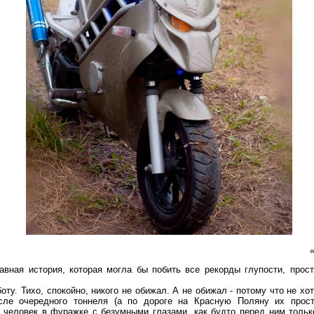
ая история, которая могла бы побить все рекорды глупости, прост
. Тихо, спокойно, никого не обижал. А не обижал - потому что не хоте
сле очередного тоннеля (а по дороге на Красную Поляну их прост
человек в фуражке с безумными глазами, как будто перед ним тольк