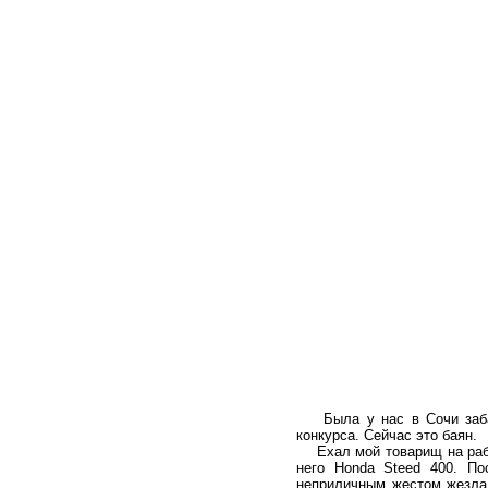
Была у нас в Сочи забавн
конкурса. Сейчас это баян.
Ехал мой товарищ на работу
него Honda Steed 400. По
неприличным жестом жезла 