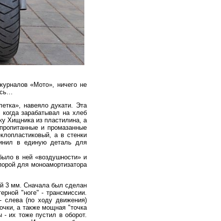
урналов «Мото», ничего не
ось…
етка», навеяло дукати. Эта
 когда зарабатывал на хлеб
ку Хищника из пластилина, а
 пропитанные и промазанные
клопластиковый, а в стенки
динил в единую деталь для
было в ней «воздушности» и
порой для моноамортизатора
й 3 мм. Сначала был сделан
ерной "ноге" - трансмиссии.
- слева (по ходу движения)
очки, а также мощная "точка
 - их тоже пустил в оборот.