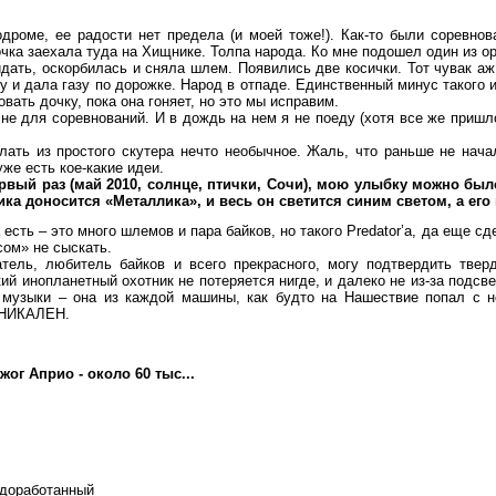
оме, ее радости нет предела (и моей тоже!). Как-то были соревнова
чка заехала туда на Хищнике. Толпа народа. Ко мне подошел один из ор
идать, оскорбилась и сняла шлем. Появились две косички. Тот чувак аж
у и дала газу по дорожке. Народ в отпаде. Единственный минус такого 
вать дочку, пока она гоняет, но это мы исправим.
 для соревнований. И в дождь на нем я не поеду (хотя все же пришло
ь из простого скутера нечто необычное. Жаль, что раньше не нача
уже есть кое-какие идеи.
ый раз (май 2010, солнце, птички, Сочи), мою улыбку можно был
ика доносится «Металлика», и весь он светится синим светом, а его
ть – это много шлемов и пара байков, но такого Predator’a, да еще сд
ом» не сыскать.
ь, любитель байков и всего прекрасного, могу подтвердить твер
ий инопланетный охотник не потеряется нигде, и далеко не из-за подсве
а музыки – она из каждой машины, как будто на Нашествие попал с 
 УНИКАЛЕН.
ог Априо - около 60 тыс...
 доработанный