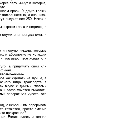
через пару минут в коморке,
иде.
шаем прав». У друга глазки
ствительностью, и она никак
тут выдают все 250. Никак в
о краем глаза и недолго, и
о служители порядка смогли
 и полуночниками, которые
щих и абсолютно не хотящих
е - называют все хонда или
уго, а придумать свой или
в финал.
 невозможным».
от как сделать не лучше, а
асного вида транспорта в
в» вкупе с дикими глазами
а и глаза хочется выколоть
мый аппарат без чувств, это
год, с небольшим перерывом
та катаются, просто сменив
о-то прекрасное?
ии. Ездить здесь, а точнее