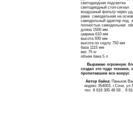
светодиодная подсветка
светодиодный стоп-сигнал
воздушный фильтр через удл
рама самодельная на основ
самодельный адаптер под з
полностью самодельная об
длина 1500 мм
ширина 610 мм
высота 930 мм
высота по седлу 750 мм
база 1115 мм
вес 75 кг
объем бака 5 л
Выражаю огромную благо
создал это чудо техники,
пропитавшим все вокруг.
Автор байка:
Паньков Ва
индекс 354003, г.Сочи, ул.М
тел. 8 918 305 48 58 , 8 91