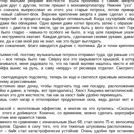
птер малыми ребрами жесткости. Была проблема с самим аморти
дом друг с другом, потом пришел к моноамортизатору. Нижнее "ухо"
о сначала выпрессовал из этого уха старые потроха, потом привар
 новый сайлент-блок. Верхнее крепление аморта к раме сделал с во
тверстий - в процессе езды выбрал оптимальный. Когда скутербайк об
 даже без облицовки. Одно время даже хотел бросить затею с образом 
ечего – двигла в том месте, где он должен быть у мото просто нет. Г
 было гладко - навыка-то особого не было, в ход шли лазерные указ
о инструмента хватает. Каждая деталь, сделанная своими руками, давал
и, да и сам иной раз не знал, как это будет выглядеть.
 сожаления, благо заводится дырчик с полпинка. Да и точки креплен
емистой, поэтому музыкальные потроха отправил туда, где раньше стоя
ка – все теперь было там. Сверху все это закрывается крышкой, в кото
ачивался, меня радовало то, что на такой маляве нашлось место и ей
йфа вынес на руль, а саму «морду» от ресивера отделил. Смотритс
ветодиодную подсветку, теперь он еще и светился красивым неоновым
мному агрессивными.
оянно звал дочку, чтобы подогнать под нее посадку, расположение 
йно и давно, а теперь, вот пригодились). Хвост Хищника металлический,
елал это для жесткости, так как за хвост байк удобно перемещать.
ь снял нагар и отполировал продувочные окна, ведь делал мот и 
кой с молотковым эффектом, и многие на это купились: «Сколько 
 этого и добивался. Конечно, со временем, можно сделать аэрографию 
тник мне нравится таким.
ного по сравнению с изначальным (был 68, стал около 75 кг, велосипед)
допов. Однако в силу того, что эти тяжелые штуковины расположены 
 – байк стал катастрофически устойчив. Очень удобно при остановк