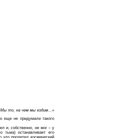
«Мы то, на чем мы ездим…»
о еще не придумали такого
л и, собственно, не мог – у
о тьма) останавливает его
о что пролетел космический