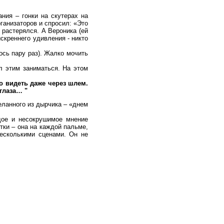
ния – гонки на скутерах на
ганизаторов и спросил: «Это
 растерялся. А Вероника (ей
искреннего удивления - никто
сь пару раз). Жалко мочить
л этим заниматься. На этом
о видеть даже через шлем.
 глаза… "
еланного из дырчика – «днем
дое и несокрушимое мнение
тки – она на каждой пальме,
несколькими сценами. Он не