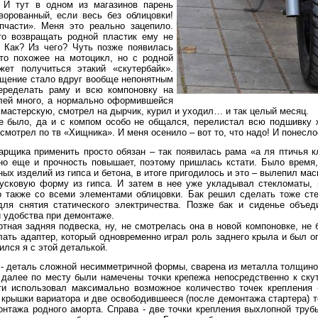
 И тут в одном из магазинов парень
ворованный, если весь без облицовки!
части». Меня это реально зацепило.
то возвращать родной пластик ему не
 Как? Из чего? Чуть позже появилась
-то похожее на мотоцикл, но с родной
жет получиться этакий «скутербайк».
ощение стало вдруг вообще непонятным
еределать раму и всю компоновку на
лей много, а нормально оформившейся
в мастерскую, смотрел на дырчик, курил и уходил… и так целый месяц.
было, да и с компом особо не общался, перелистал всю подшивку ж
осмотрел по тв «Хищника». И меня осенило – вот то, что надо! И понесл
ика применить просто обязан – так появилась рама «а ля птичья кл
 но еще и прочность повышает, поэтому пришлась кстати. Было время,
ых изделий из гипса и бетона, в итоге пригодилось и это – вылепил мас
усковую форму из гипса. И затем в нее уже укладывал стекломаты,
 также со всеми элементами облицовки. Бак решил сделать тоже сте
ля снятия статического электричества. Позже бак и сиденье объе
 удобства при демонтаже.
ая задняя подвеска, ну, не смотрелась она в новой компоновке, не 
лать адаптер, который одновременно играл роль заднего крыла и был о
чился я с этой деталькой.
 деталь сложной несимметричной формы, сварена из металла толщино
 далее по месту были намечены точки крепежа непосредственно к скут
и использовал максимально возможное количество точек крепления 
крышки вариатора и две освободившееся (после демонтажа стартера) т
нтажа родного аморта. Справа - две точки крепления выхлопной трубы