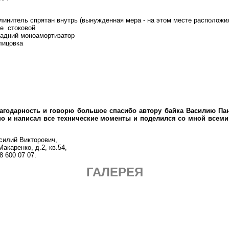
инитель спрятан внутрь (вынужденная мера - на этом месте расположи
е стоковой
адний моноамортизатор
лицовка
дарность и говорю большое спасибо автору байка Василию Пань
 но и написал все технические моменты и поделился со мной всем
силий Викторович,
акаренко, д.2, кв.54,
8 600 07 07.
ГАЛЕРЕЯ