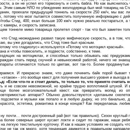
ости, а он не успел его тормознуть и снять бабла. Но как выяснилось 
ны. Этим самым НЛО по убеждению жезлодержца был мой товарищ на Ст
ин, проехали предыдущий тоннель на скорости 250 км/ч, мы вас ли
ах, потому что мозг пытается совместить полученную информацию с дей
Чтобы Стид, 400, ехал больше 100 км/ч нужно реально постараться, а 
 с камеры, и скорость записана.
 тоннеле мимо товарища пролетел спорт - так что был заметен тольк
то Стид неожиданно развил такую мифическую скорость, а в том, чт
маю, вы уже догадались, что Стид тоже был красным.
тому что гладиолус» используется «Потому что мотоцикл красный».
а и чтобы повеселить, и подвести, собственно, к теме.
ящих на мотоциклах, и способных только обзывать нас придурками
аждан спать перед скучной и невыносимой работой, ничего не знаю
аппараты отличаются только по цветам, вот так-то. Более продвинуты
мся. И прекрасно знаем, что даже починить байк порой бывает т
о «этакое» - это вообще квест для получения высшего уровня и выхода 
 «Если что-то и стоит делать, то только то, что принято считать
и не совсем невозможной, но крайне трудно воплотимой штукой. И в
е более мозголомательный квест: как превратить мопед из оп
овторимостью аппарат? Обычно довольствуются «деланьем скелето
подсветки и музыки как попало и в любую дырку, но это банально, д
 красота, эстетика, романтика в конце концов? Как переделаешь люби
ну почти… почти достроенный рай (вот так правильно). Сезон круглый 
ва более северных широт кусает локти и сидит по гаражам, наши ребя
на легкую текстильную курточку. И как в наших условиях не создать чт
 не так уж много, хотя тенденция движется в правильном направлен