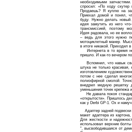
необходимыми запчастями.
спросил: «По ходу скутер 
Продаешь? Я куплю на зап
Приехал домой и понял, ч
буду. Нужно делать новый.
идея замутить из него что
трансмиссией, поэтому мо
Идея радовала, но ее вопл
– ведь для этого нужно п
мотоциклетный манер. Мыс
в итоге никакой. Приходил 
Интернета в то время не 
пришло. И как-то вечером п
Вспомнил, что навык сварщ
штука не только красивая,
изготовлением художественн
потом с нее сделал многок
полиэфирной смолой. Точно
внедрил медную решетку д
уменьшения точек крепежа и
Не давала покоя стандартн
«открытости». Пришлось де
как у Derbi GP-1. Ох и наму
Адаптер задней подвески -
макет адаптера из картона,
Для жесткости и надежност
использовал верхние болты 
", высвободившаяся от демо