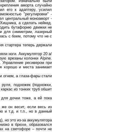
затором. Изначально были
 крепления аморта случайно
ил его к адаптеру, усилил
зможностью "регулировки" -
рел центральный моноаморт -
Хищника, а сделать нейкед.
ородить бутафорию движки не
ки для симметрии, лазерный
ась с боем, потому что не с
ия стартера теперь держали
ли ноги. Аккумулятор 20 а/
рую врезаны колонки Alpine.
. Управление ресивером при
я хорошо и места занимает
 огнем, а глаза-фары стали
руля, подножек (подножки,
 каркас из тонких труб обшит
для дочки тоже, а ей пока
же он весит, если весь из
и т.д. и т.п., но в данный
, но это из-за аккумулятора
низко в брюхе, образовался
ах на светофоре – почти не