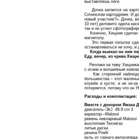
выставляешь ноги.
Дочка катается на картодр
Сочинском картодроме. И до
новый участник?». Дочка, в
10 лет) деловито одела каск
так и не успел сфотографиро
Конечно, Хищник сделан не
магнитолу.
Это первая попытка сделат
останавливаться не хочу, и 
Когда выехал на нем перв
Еду, вечер, из чрева Хищн
Реплики на тему Хищника ес
с огнем и волшебным компас
Как сторонний наблюдател
большинства – этот маленьк
клумбе и кусте; и не из-з
потеряется, потому что он
Расходы и комплектация:
Вместе с донором Ямаха Дж
двигатель--3kJ 49.9 cm 3
вариатор---Malossi
ремень кевларовый Malossi
выхлопная Технигаз
литые диски
резина Pirelli
руль от горного велосипеда