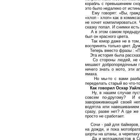
корабль с превышением скор
это было недалеко от исти
Ему говорят: «Вы, граждан
«хлоп - хлоп» как в комикс
не хочет компилироваться. 
сказку попал. И снимки есть
А в этом самом предыдущем
был он красного цвета.
Так юмор даже не в том, ч
воспринять только цвет. Ду
Теперь вместо фразы : «По
Эта история была рассказан
Со стороны людей, не езд
мешают добропорядочным гр
ничего знать о мото, эти 
ямаха.
Но мы-то с вами разбирае
переделать старый во что-т
Как говорил Оскар Уайльд:
Ну, в нашем случае пусть 
совсем по-другому? И ещ
завораживающий своей неп
водятла или навешиванием 
сразу, разве нет? А где же
просто не сработает.
Сочи - рай для байкеров, 
на дожди, и пока мотобрат
шорты на штаны, а черепаху 
Да и мотоциклистов в Сочи