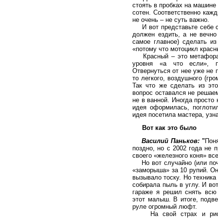
стоять в пробках на машине 
сотен. Соответственно каж
не очень – не суть важно.
И вот представьте себе си
должен ездить, а не вечно
самое главное) сделать из
«потому что мотоцикл красн
Красный – это метафора,
уровня «а что если», п
Отвернуться от нее уже не 
то легкого, воздушного (гр
Так что же сделать из это
вопрос оставался не решае
не в ванной. Иногда просто 
идея оформилась, поглоти
идея посетила мастера, узна
Вот как это было
Василий Паньков:
"
Поня
поздно, но с 2002 года не 
своего «железного коня» вс
Но вот случайно (или почт
«заморыша» за 10 рупий. Он
вызывало тоску. Но техника 
собирала пыль в углу. И во
гараже я решил снять всю 
этот малыш. В итоге, подв
руле огромный люфт.
На свой страх и риск 