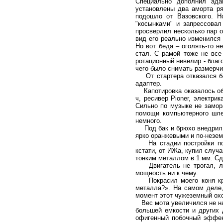
Специально дополнил ада
установлены два аморта ря
подошло от Вазовского. Н
"косынками" и запрессовал
просверлил несколько пар о
вид его реально изменился
Но вот беда – оголять-то н
стал. С рамой тоже не все
ротационный нивелир - благ
чего было снимать размерчик
От стартера отказался без
адаптер.
Капотировка оказалось объ
ч, ресивер Pioner, электри
Сильно по музыке не замор
помощи компьютерного шле
немного.
Под бак и брюхо внедрил с
ярко оранжевыми и по-незе
На стадии постройки пост
кстати, от ИЖа, купил случа
тонким металлом в 1 мм. Сд
Двигатель не трогал, лиш
мощность ни к чему.
Покрасил моего коня крас
металла?». На самом деле,
момент этот чужеземный охо
Вес мота увеличился не нам
большей емкости и других 
офигенный побочный эффект