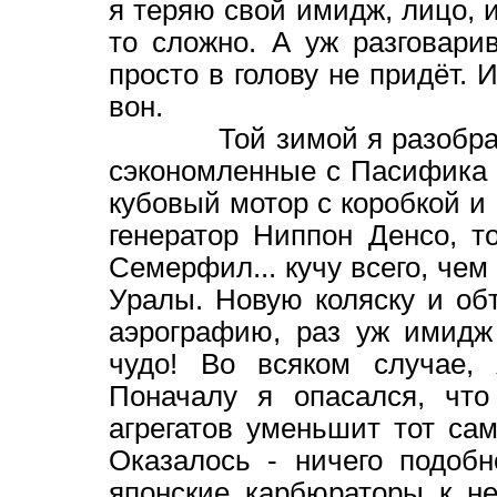
я теряю свой имидж, лицо, и
то сложно. А уж разговари
просто в голову не придёт. 
вон.
Той зимой я разобрал св
сэкономленные с Пасифика д
кубовый мотор с коробкой и
генератор Ниппон Денсо, т
Семерфил... кучу всего, че
Уралы. Новую коляску и обт
аэрографию, раз уж имидж
чудо! Во всяком случае, 
Поначалу я опасался, что
агрегатов уменьшит тот са
Оказалось - ничего подобн
японские карбюраторы к не