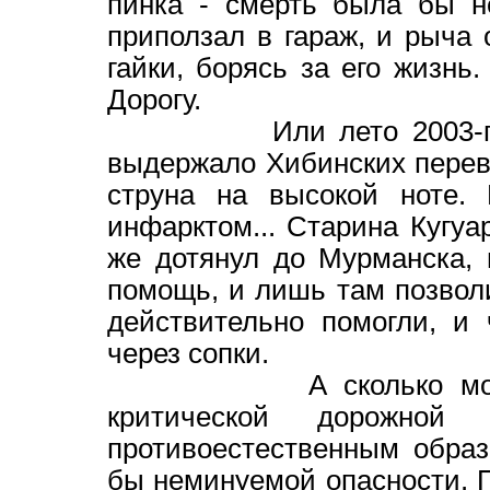
пинка - смерть была бы н
приползал в гараж, и рыча 
гайки, борясь за его жизнь
Дорогу.
Или лето 2003-го, ког
выдержало Хибинских перева
струна на высокой ноте. 
инфарктом... Старина Кугуа
же дотянул до Мурманска,
помощь, и лишь там позволи
действительно помогли, и
через сопки.
А сколько можно при
критической дорожной 
противоестественным образ
бы неминуемой опасности. П