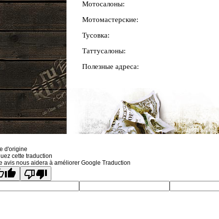
Мотосалоны:
Мотомастерские:
Тусовка:
Таттусалоны:
Полезные адреса:
e d'origine
uez cette traduction
e avis nous aidera à améliorer Google Traduction