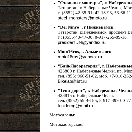
"Стальные монстры", г. Набережн
Татарстан, г. Набережные Челны, Моск
т. (8552) 42-35-91; 42-18-93, 53-66-11
steel_monsters@moto.ru
"Del Ninyo", г.Нижнекамск
Татарстан, г.Нижнекамск, проспект Ва
т.: (8555)43-47-38, 8-917-265-89-16
presidentDN@yandex.ru
Moto16rus, г. Альметьевск
moto16rus@yandex.ru
"БайкЛаборатория", г. Набережны
423800 г. Набережные Челны, пр. Мир
тел. (855) 960-51-62, моб. +7-916-262
Bikelab@list.ru
"Тени дорог", г. Набережные Челн
423815 г. Набережные Челны
тел. (8552) 59-46-85, 8-917-399-00-77
tenidorog@mail.ru
Мотосалоны:
Мотомастерские: