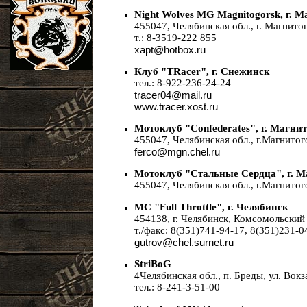
Night Wolves MG Magnitogorsk, г. 
455047, Челябинская обл., г. Магнитог
т.: 8-3519-222 855
xapt@hotbox.ru
Клуб "TRacer", г. Снежинск
тел.: 8-922-236-24-24
tracer04@mail.ru
www.tracer.xost.ru
Мотоклуб "Confederates", г. Магни
455047, Челябинская обл., г.Магнитого
ferco@mgn.chel.ru
Мотоклуб "Стальные Сердца", г. М
455047, Челябинская обл., г.Магнитого
MC "Full Throttle", г. Челябинск
454138, г. Челябинск, Комсомольский 
т./факс: 8(351)741-94-17, 8(351)231-0
gutrov@chel.surnet.ru
StriBoG
4Челябинская обл., п. Бреды, ул. Вокз
тел.: 8-241-3-51-00