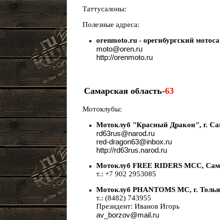
Таттусалоны:
Полезные адреса:
orenmoto.ru - орегнбургский мотос
moto@oren.ru
http://orenmoto.ru
Самарская область-
63
Мотоклубы:
Мотоклуб "Красный Дракон", г. С
rd63rus@narod.ru
red-dragon63@inbox.ru
http://rd63rus.narod.ru
Мотоклуб FREE RIDERS MCC, Сама
т.: +7 902 2953085
Мотоклуб PHANTOMS MC, г. Толья
т.: (8482) 743955
Президент: Иванов Игорь
av_borzov@mail.ru