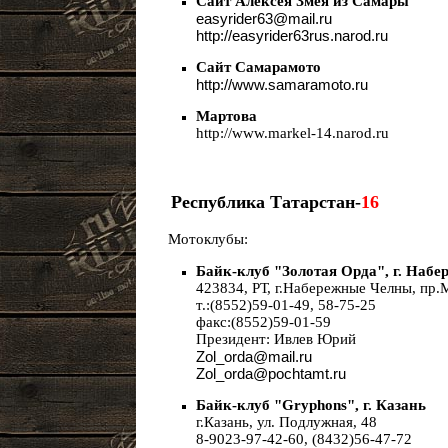
Сайт Алексея Змея из Самары
easyrider63@mail.ru
http://easyrider63rus.narod.ru
Сайт Самарамото
http://www.samaramoto.ru
Мартова
http://www.markel-14.narod.ru
Республика Татарстан-
16
Мотоклубы:
Байк-клуб "Золотая Орда", г. Наб
423834, РТ, г.Набережные Челны, пр.М
т.:(8552)59-01-49, 58-75-25
факс:(8552)59-01-59
Президент: Ивлев Юрий
Zol_orda@mail.ru
Zol_orda@pochtamt.ru
Байк-клуб "Gryphons", г. Казань
г.Казань, ул. Подлужная, 48
8-9023-97-42-60, (8432)56-47-72