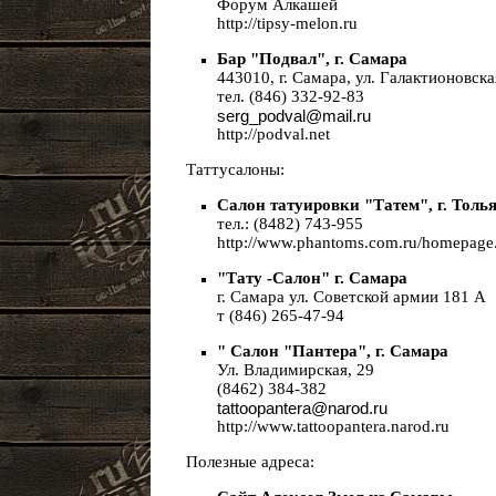
Форум Алкашей
http://tipsy-melon.ru
Бар "Подвал", г. Самара
443010, г. Самара, ул. Галактионовска
тел. (846) 332-92-83
serg_podval@mail.ru
http://podval.net
Таттусалоны:
Салон татуировки "Татем", г. Толь
тел.: (8482) 743-955
http://www.phantoms.com.ru/homepage
"Тату -Салон" г. Самара
г. Самара ул. Советской армии 181 А
т (846) 265-47-94
" Салон "Пантера", г. Самара
Ул. Владимирская, 29
(8462) 384-382
tattoopantera@narod.ru
http://www.tattoopantera.narod.ru
Полезные адреса: