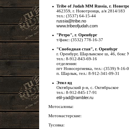
Tribe of Judah MM Russia, г. Новот
462359, г. Новотроицк, а/я 2814/183
тел.: (3537) 64-15-44
russia@tribe.no
www.tribeofjudah.com
"Ретро", г. Оренбург
т/факс: (3532) 778-16-37
"Свободная стая", г. Оренбург
г. Оренбург, Шарлыкское ш, 46, бокс 
тел.: 8-912-843-69-16
отделения:
пгт Новосергиевка, тел.: (3539) 9-16-0
п. Шарлык, тел.: 8-912-341-09-31
Этил яд
Октябрьский р-н, с. Октябрьское
тел.: 8-912-845-17-91
etil-yad@rambler.ru
Мотосалоны:
Мотомастерские:
Тусовка: