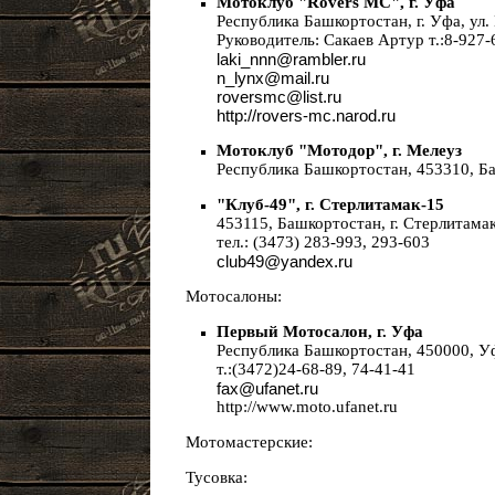
Мотоклуб "Rovers MC", г. Уфа
Республика Башкортостан, г. Уфа, ул.
Руководитель: Сакаев Артур т.:8-927-
laki_nnn@rambler.ru
n_lynx@mail.ru
roversmc@list.ru
http://rovers-mc.narod.ru
Мотоклуб "Мотодор", г. Мелеуз
Республика Башкортостан, 453310, Баш
"Клуб-49", г. Стерлитамак-15
453115, Башкортостан, г. Стерлитамак
тел.: (3473) 283-993, 293-603
club49@yandex.ru
Мотосалоны:
Первый Мотосалон, г. Уфа
Республика Башкортостан, 450000, Уфа
т.:(3472)24-68-89, 74-41-41
fax@ufanet.ru
http://www.moto.ufanet.ru
Мотомастерские:
Тусовка: