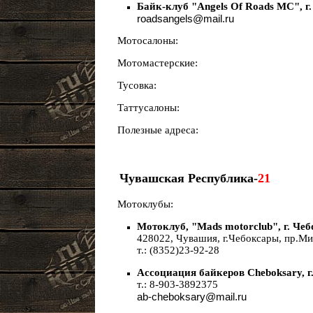
Байк-клуб "Angels Of Roads MC", 
roadsangels@mail.ru
Мотосалоны:
Мотомастерские:
Тусовка:
Таттусалоны:
Полезные адреса:
Чувашская Республика-
21
Мотоклубы:
Мотоклуб, "Mads motorclub", г. Че
428022, Чувашия, г.Чебоксары, пр.М
т.: (8352)23-92-28
Ассоциация байкеров Cheboksary, г
т.: 8-903-3892375
ab-cheboksary@mail.ru