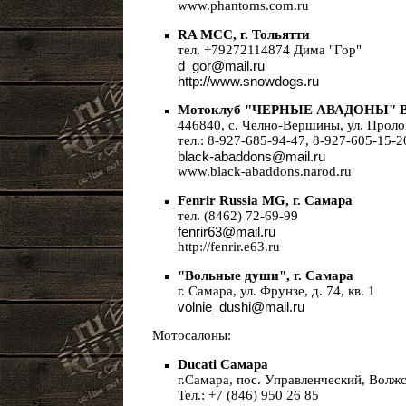
www.phantoms.com.ru
RA MCC, г. Тольятти
тел. +79272114874 Дима "Гор"
d_gor@mail.ru
http://www.snowdogs.ru
Мотоклуб "ЧЕРНЫЕ АВАДОНЫ" Bl
446840, c. Челно-Вершины, ул. Проло
тел.: 8-927-685-94-47, 8-927-605-15-2
black-abaddons@mail.ru
www.black-abaddons.narod.ru
Fenrir Russia MG, г. Самара
тел. (8462) 72-69-99
fenrir63@mail.ru
http://fenrir.e63.ru
"Вольные души", г. Самара
г. Самара, ул. Фрунзе, д. 74, кв. 1
volnie_dushi@mail.ru
Мотосалоны:
Ducati Самара
г.Самара, пос. Управленческий, Волжс
Тел.: +7 (846) 950 26 85