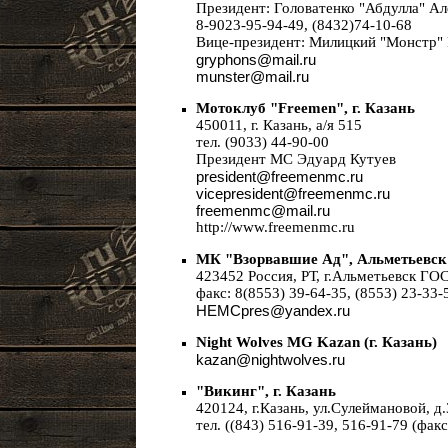
Президент: Головатенко "Абдулла" А
8-9023-95-94-49, (8432)74-10-68
Вице-президент: Милицкий "Монстр"
gryphons@mail.ru
munster@mail.ru
Мотоклуб "Freemen", г. Казань
450011, г. Казань, а/я 515
тел. (9033) 44-90-00
Президент МС Эдуард Кутуев
president@freemenmc.ru
vicepresident@freemenmc.ru
freemenmc@mail.ru
http://www.freemenmc.ru
МК "Взорвавшие Ад", Альметьевск
423452 Россия, РТ, г.Альметьевск ГОС
факс: 8(8553) 39-64-35, (8553) 23-33
HEMCpres@yandex.ru
Night Wolves MG Kazan (г. Казань)
kazan@nightwolves.ru
"Викинг", г. Казань
420124, г.Казань, ул.Сулеймановой, д
тел. ((843) 516-91-39, 516-91-79 (факс