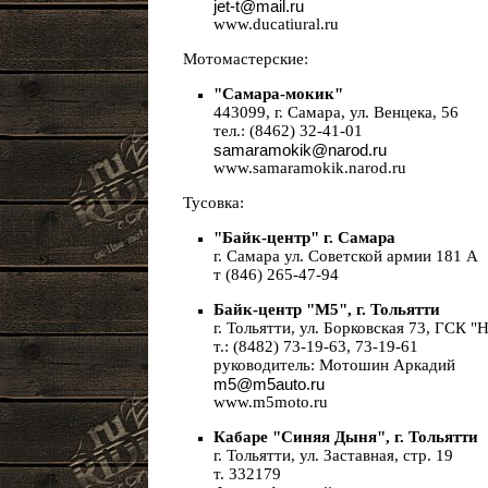
jet-t@mail.ru
www.ducatiural.ru
Мотомастерские:
"Caмapa-мокик"
443099, г. Самара, ул. Венцека, 56
тел.: (8462) 32-41-01
samaramokik@narod.ru
www.samaramokik.narod.ru
Тусовка:
"Байк-центр" г. Самара
г. Самара ул. Советской армии 181 А
т (846) 265-47-94
Байк-центр "M5", г. Тольятти
г. Тольятти, ул. Борковская 73, ГСК "
т.: (8482) 73-19-63, 73-19-61
руководитель: Мотошин Аркадий
m5@m5auto.ru
www.m5moto.ru
Кабаре "Синяя Дыня", г. Тольятти
г. Тольятти, ул. Заставная, стр. 19
т. 332179