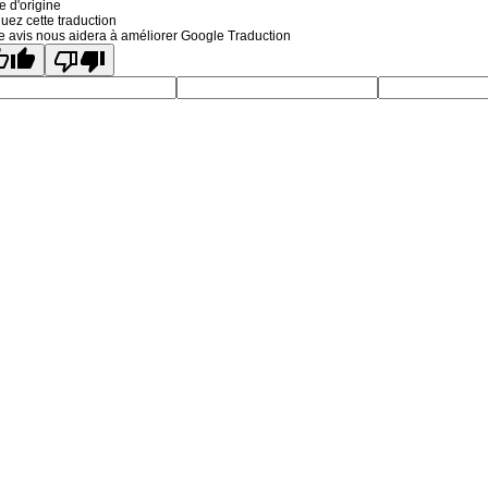
e d'origine
uez cette traduction
e avis nous aidera à améliorer Google Traduction