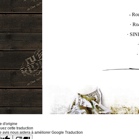
- Ro
· Ro
· SIN
·
e d'origine
uez cette traduction
e avis nous aidera à améliorer Google Traduction