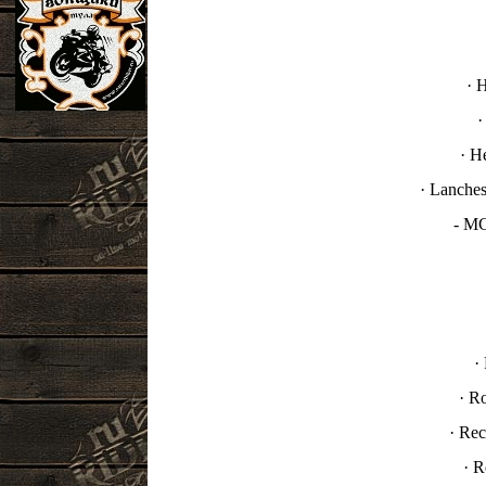
· 
·
· H
· Lanche
- MC
·
· R
· Re
· R