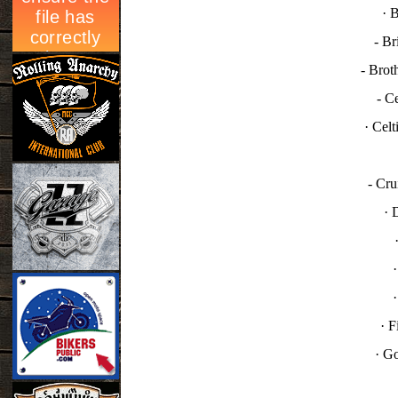
· 
- B
- Brot
- C
· Cel
- Cr
· 
· F
· G